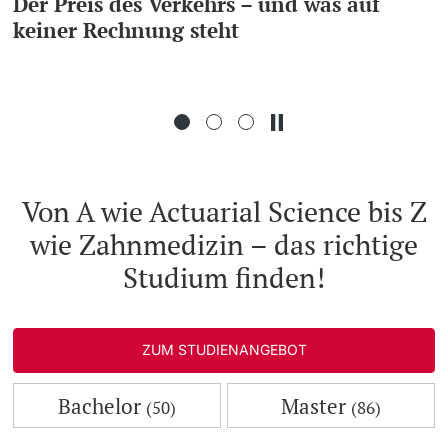
rs – und was auf
Blutmarker gibt Hin
ht
schleichendes Fortsc
Weiterbildung
Sklerose
Doktorierende
Universität
weitere Informationen
Von A wie Actuarial Science bis Z
wie Zahnmedizin – das richtige
Fördernde & Alumni
Studium finden!
ZUM STUDIENANGEBOT
weitere Informationen
Bachelor
Master
(50)
(86)