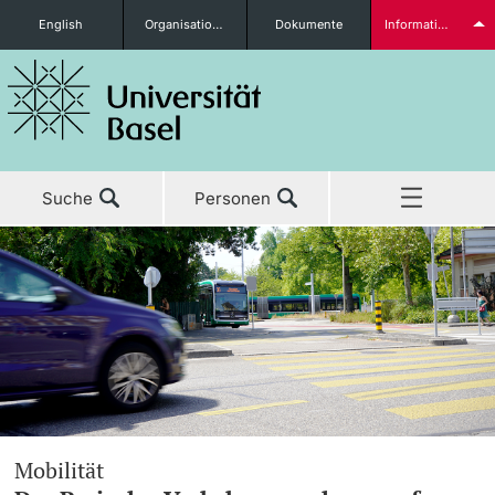
English
Organisationseinheiten
Dokumente
Informationen für...
Studieninteressierte
Suche
Personen
weitere Informationen
Home
Aktuell
Studierende
Studium
Forschung
weitere Informationen
Klinische Forschung
Lehre