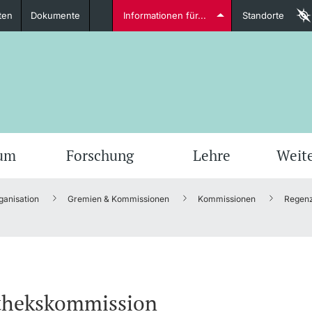
ten
Dokumente
Informationen für...
Standorte
Studierende
weitere Informationen
weit
ium
Forschung
Lehre
Weit
ganisation
Gremien & Kommissionen
Kommissionen
Regen
Dozierende
weitere Informationen
othekskommission