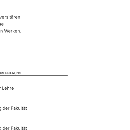
versitären
se
en Werken.
 GRUPPIERUNG
r Lehre
 der Fakultät
 der Fakultät