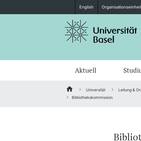
English
Organisationseinhei
Studieninteressierte
weitere Informationen
Aktuell
Stud
Universität
Leitung & Or
Fördernde & Alumni
Bibliothekskommission
weitere Informationen
Bibli