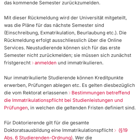
das kommende Semester zurückzumelden.
Weiterbildung
Beurlaubung
Termine & Fristen
Doktorierende
Mit dieser Rückmeldung wird der Universität mitgeteilt,
was die Pläne für das nächste Semester sind
Universität
Ungewisse Semesterplanung / kein Prozess für
Informationen, Veranstaltungen & Schnuppern
(Einschreibung, Exmatrikulation, Beurlaubung etc.). Die
gewünschtes Szenario
Rückmeldung erfolgt ausschliesslich über die Online
Studienberatung
Services. Neustudierende können sich für das erste
Adress- und Namensänderung, Einbürgerung
Semester nicht zurückmelden; sie müssen sich zunächst
weitere Informationen
Studienfachberatung
fristgerecht
anmelden
und immatrikulieren.
Fünf Gründe, in Basel zu studieren
Nur immatrikulierte Studierende können Kreditpunkte
Fördernde & Alumni
erwerben, Prüfungen ablegen etc. Es gelten diesbezüglich
Im Studium
die vom Rektorat erlassenen
Bestimmungen betreffend
die Immatrikulationspflicht bei Studienleistungen und
Vorlesungsverzeichnis
Prüfungen
, in welchen die geltenden Fristen definiert sind.
Belegen
Für
Doktorierende
gilt für die gesamte
weitere Informationen
Doktoratsausbildung eine Immatrikulationspflicht
(§19
Abs. 6 Studierenden-Ordnung)
. Wer die
Rückmelden