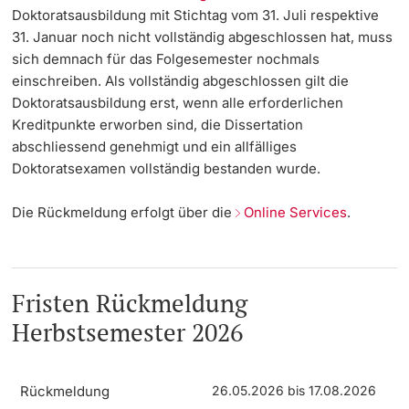
Doktoratsausbildung mit Stichtag vom 31. Juli respektive
Dozierende
31. Januar noch nicht vollständig abgeschlossen hat, muss
Termine & Fristen
sich demnach für das Folgesemester nochmals
einschreiben. Als vollständig abgeschlossen gilt die
Dokumente und Verifikation
Doktoratsausbildung erst, wenn alle erforderlichen
Kreditpunkte erworben sind, die Dissertation
«Start Smart»-Week
abschliessend genehmigt und ein allfälliges
weitere Informationen
Doktoratsexamen vollständig bestanden wurde.
Mobilität
Die Rückmeldung erfolgt über die
Online Services
.
Campus Credits
Campus Stories
Fristen Rückmeldung
Hörerinnen/Hörer
Herbstsemester 2026
Student Life
Rückmeldung
26.05.2026 bis 17.08.2026
Beratung & Support