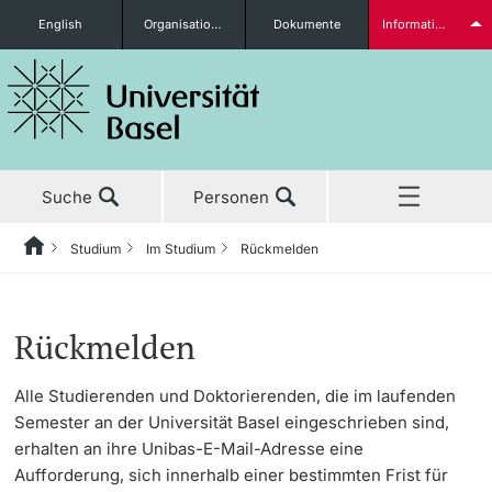
English
Organisationseinheiten
Dokumente
Informationen für...
Studieninteressierte
Suche
Personen
weitere Informationen
Studium
Im Studium
Rückmelden
Home
Zurück
Aktuell
Studium
Rückmelden
Studierende
Rückmelden
Studium
Vor dem Studium
Studiengang- / Studienfachwechsel
Alle Studierenden und Doktorierenden, die im laufenden
Semester an der Universität Basel eingeschrieben sind,
Forschung
Masterstudium
Studienangebot
erhalten an ihre Unibas-E-Mail-Adresse eine
weitere Informationen
Aufforderung, sich innerhalb einer bestimmten Frist für
Lehre
Doktorat
Anmeldung & Zulassung