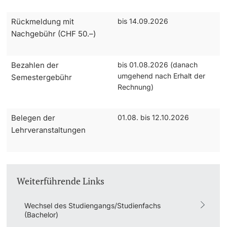
Rückmeldung mit
bis 14.09.2026
Studienfachberatung
Nachgebühr (CHF 50.–)
Studienberatung
Bezahlen der
bis 01.08.2026 (danach
Studienfinanzierung
umgehend nach Erhalt der
Semestergebühr
Rechnung)
Berufseinstieg & Laufbahnberatung
Belegen der
01.08. bis 12.10.2026
Soziales & Gesundheit
Lehrveranstaltungen
Militär- & Zivildienst
Inklusive Universität
Weiterführende Links
Koordinationsstelle für Geflüchtete
Wechsel des Studiengangs/Studienfachs
(Bachelor)
Beratungswegweiser