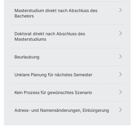
Masterstudium direkt nach Abschluss des
Langes Studium
Bachelors
Lernen & Lehren
Doktorat direkt nach Abschluss des
Masterstudiums
KI in Studium und Lehre
Beurlaubung
Digitales Lernen
Sprachenzentrum
Unklare Planung für nächstes Semester
Universitätsbibliothek Basel
Kein Prozess für gewünschtes Szenario
Lernbörse
Adress- und Namensänderungen, Einbürgerung
Lernräume