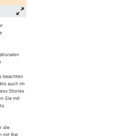
ur
e
ationalen
n
te beachten
ekts auch im
ess Stories
n Sie mit
zu
r die
n mit Rat