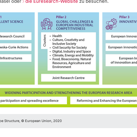
 Basel oder
die Euresearch-Website
zu besuchen.
pe Structure, © European Union, 2020