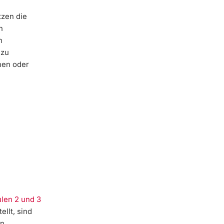
tzen die
n
n
 zu
nen oder
ulen 2 und 3
llt, sind
en