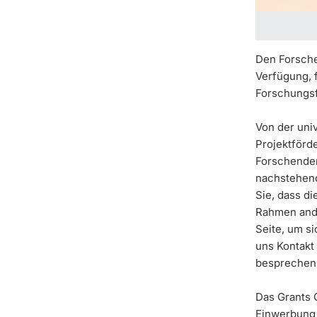
Den Forsche
Verfügung, f
Forschungsf
Von der univ
Projektförd
Forschenden
nachstehend
Sie, dass di
Rahmen ande
Seite, um s
uns Kontakt
besprechen
Das Grants O
Einwerbung v