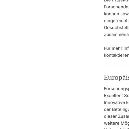
Forschende,
können sowo
eingereicht
Gesuchstelle
Zusammenar
Für mehr In
kontaktieren
Europäi
Forschungsp
Excellent S
Innovative 
der Beteili
dieser Zusa
weitere Mög