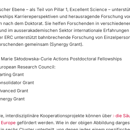
cher Ebene – als Teil von Pillar 1, Excellent Science – unterstü
ships Karriereperspektiven und herausragende Forschung vo
 nach dem Doktorat. Sie helfen Forschenden in verschiedene
 und im ausserakademischen Sektor internationale Erfahrungen
r ERC unterstützt bahnbrechende Forschung von Einzelperso
orschenden gemeinsam (Synergy Grant).
Marie Skłodowska-Curie Actions Postdoctoral Fellowships
uropean Research Council:
arting Grant
nsolidator Grant
vanced Grant
nergy Grant
le, interdisziplinäre Kooperationsprojekte können über
die Sä
 Europe
gefördert werden. Wie in der obigen Abbildung dargeste
in sechs Cluster unterteilt, von denen jedes einem spezifisch