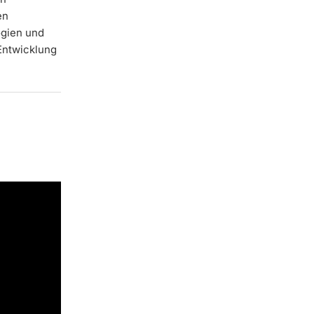
en
ogien und
 Entwicklung