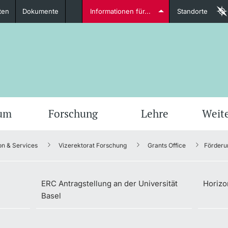
ten
Dokumente
Informationen für...
Standorte
Studierende
weitere Informationen
weit
ium
Forschung
Lehre
Weit
on & Services
Vizerektorat Forschung
Grants Office
Förderu
Dozierende
ERC Antragstellung an der Universität
Horizo
Basel
weitere Informationen