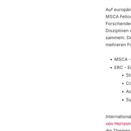
Auf europäis
MSCA Fellow
Forschenden
Disziplinen
sammeln. De
mehreren F
MSCA - 
ERC - E
St
Co
Ad
Sy
Internationa
von Horizon
die Themen 