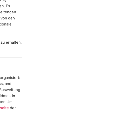
en. Es
leitenden
 von den
tionale
zu erhalten,
rganisiert:
ss, and
 Ausweitung
dmet. In
vor. Um
seite
der