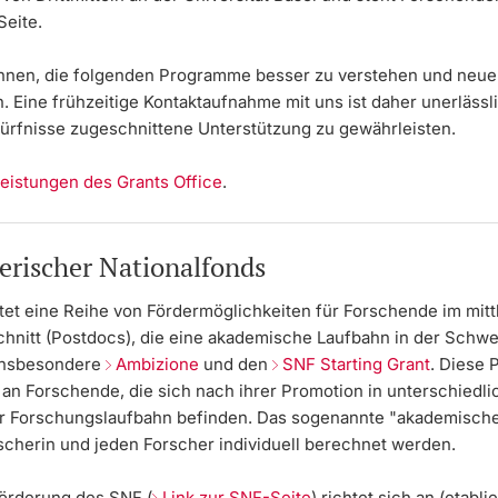
Seite.
Ihnen, die folgenden Programme besser zu verstehen und neue
. Eine frühzeitige Kontaktaufnahme mit uns ist daher unerlässl
dürfnisse zugeschnittene Unterstützung zu gewährleisten.
leistungen des Grants Office
.
erischer Nationalfonds
tet eine Reihe von Fördermöglichkeiten für Forschende im mitt
chnitt (Postdocs), die eine akademische Laufbahn in der Schwe
 insbesondere
Ambizione
und den
SNF Starting Grant
. Diese
 an Forschende, die sich nach ihrer Promotion in unterschiedl
er Forschungslaufbahn befinden. Das sogenannte "akademische 
rscherin und jeden Forscher individuell berechnet werden.
förderung des SNF (
Link zur SNF-Seite
) richtet sich an (etablie