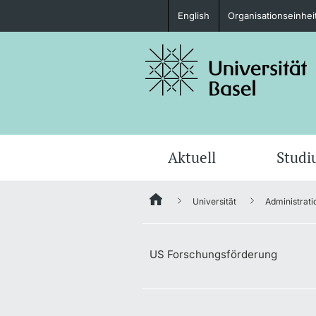
English
Organisationseinhei
Studieninteressierte
weitere Informationen
Aktuell
Stud
Universität
Administrati
Fördernde & Alumni
US Forschungsförderung
weitere Informationen