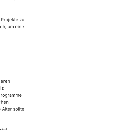
 Projekte zu
ich, um eine
leren
iz
 Programme
ichen
Alter sollte
rte)