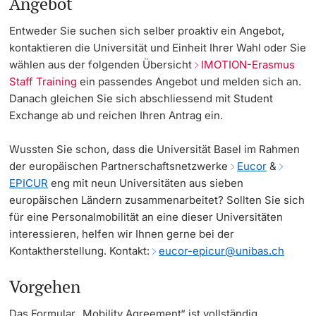
Angebot
Dozierende
Entweder Sie suchen sich selber proaktiv ein Angebot,
Termine & Fristen
kontaktieren die Universität und Einheit Ihrer Wahl oder Sie
wählen aus der folgenden Übersicht
IMOTION-Erasmus
Dokumente und Verifikation
Staff Training
ein passendes Angebot und melden sich an.
Danach gleichen Sie sich abschliessend mit Student
«Start Smart»-Week
weitere Informationen
Exchange ab und reichen Ihren Antrag ein.
Mobilität
Wussten Sie schon, dass die Universität Basel im Rahmen
der europäischen Partnerschaftsnetzwerke
Eucor
&
Campus Credits
EPICUR
eng mit neun Universitäten aus sieben
europäischen Ländern zusammenarbeitet? Sollten Sie sich
Campus Stories
für eine Personalmobilität an eine dieser Universitäten
interessieren, helfen wir Ihnen gerne bei der
Hörerinnen/Hörer
Kontaktherstellung. Kontakt:
eucor-epicur@unibas.ch
Student Life
Vorgehen
Beratung & Support
Das Formular „Mobility Agreement“ ist vollständig