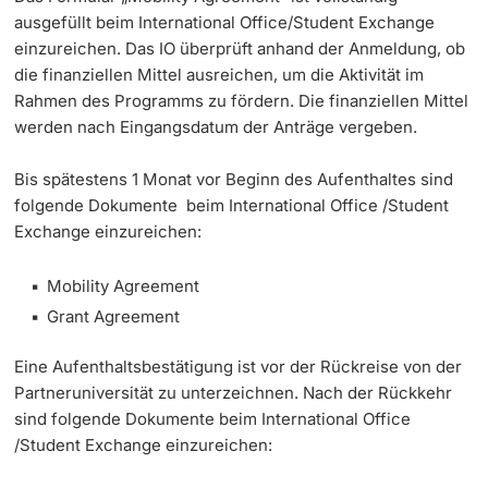
ausgefüllt beim International Office/Student Exchange
einzureichen. Das IO überprüft anhand der Anmeldung, ob
Studienfachberatung
die finanziellen Mittel ausreichen, um die Aktivität im
Rahmen des Programms zu fördern. Die finanziellen Mittel
Studienberatung
werden nach Eingangsdatum der Anträge vergeben.
Studienfinanzierung
Bis spätestens 1 Monat vor Beginn des Aufenthaltes sind
folgende Dokumente beim International Office /Student
Berufseinstieg & Laufbahnberatung
Exchange einzureichen:
Soziales & Gesundheit
Mobility Agreement
Grant Agreement
Militär- & Zivildienst
Eine Aufenthaltsbestätigung ist vor der Rückreise von der
Inklusive Universität
Partneruniversität zu unterzeichnen. Nach der Rückkehr
sind folgende Dokumente beim International Office
Koordinationsstelle für Geflüchtete
/Student Exchange einzureichen:
Beratungswegweiser