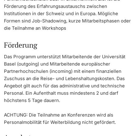
Förderung des Erfahrungsaustauschs zwischen
Weiterbildung
Partneruniversitäten
Termine & Fristen
Institutionen in der Schweiz und in Europa. Mögliche
Doktorierende
Formen sind Job-Shadowing, kurze Mitarbeitsphasen oder
Universität
Kontakt
Informationen, Veranstaltungen & Schnuppern
die Teilnahme an Workshops
Förderung
Personalmobilität
Studienberatung
weitere Informationen
Das Programm unterstützt Mitarbeitende der Universität
Studienfachberatung
Basel (outgoing) und Mitarbeitende europäischer
Partnerhochschulen (incoming) mit einem finanziellen
Fünf Gründe, in Basel zu studieren
Zuschuss an die Reise- und Lebenshaltungskosten. Das
Fördernde & Alumni
Angebot gilt auch für das administrative und technische
Im Studium
Personal. Ein Aufenthalt muss mindestens 2 und darf
höchstens 5 Tage dauern.
Vorlesungsverzeichnis
ACHTUNG: Die Teilnahme an Konferenzen wird als
Belegen
weitere Informationen
Personalmobilität für Weiterbildung nicht gefördert.
Rückmelden