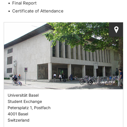
Final Report
Certificate of Attendance
Langes Studium
Lernen & Lehren
KI in Studium und Lehre
Digitales Lernen
Sprachenzentrum
Universitätsbibliothek Basel
Universität Basel
Lernbörse
Student Exchange
Petersplatz 1, Postfach
Lernräume
4001
Basel
Switzerland