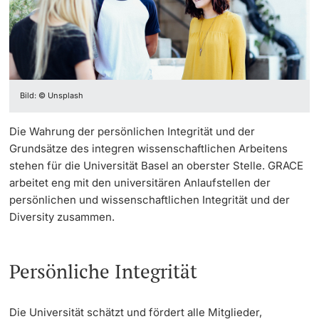
Informationstechnologie (IVIT)
Weiterbildung
Hochschuldidaktik
Sprachenzentrum
Innovation
Doktorierende
Vizerektorat Forschung
Universität
Studienberatung
Fakultäten & Departemente
Vizerektorat Lehre
Bild: © Unsplash
Drehscheibe UNI / GYM
Netzwerke & Partnerschaften
Vizerektorat People & Culture
weitere Informationen
Die Wahrung der persönlichen Integrität und der
Umfrage Digitales Frühjahrssemester 2020
Universität & Gesellschaft
Grundsätze des integren wissenschaftlichen Arbeitens
Direktion Infrastruktur & Betrieb
stehen für die Universität Basel an oberster Stelle. GRACE
Jobs & Karriere
arbeitet eng mit den universitären Anlaufstellen der
Direktion Finanzen
Fördernde & Alumni
persönlichen und wissenschaftlichen Integrität und der
Immobilien & Bauprojekte
Diversity zusammen.
Rechtserlasse
Persönliche Integrität
Fundraising
weitere Informationen
Die Universität schätzt und fördert alle Mitglieder,
Merchandise