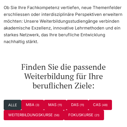
Ob Sie Ihre Fachkompetenz vertiefen, neue Themenfelder
Dozierende
erschliessen oder interdisziplinäre Perspektiven erweitern
möchten: Unsere Weiterbildungsstudiengänge verbinden
akademische Exzellenz, innovative Lehrmethoden und ein
starkes Netzwerk, das Ihre berufliche Entwicklung
nachhaltig stärkt.
weitere Informationen
Finden Sie die passende
Weiterbildung für Ihre
beruflichen Ziele:
MBA
MAS
DAS
CAS
ALLE
(3)
(11)
(11)
(48)
WEITERBILDUNGSKURSE
FOKUSKURSE
(56)
(21)