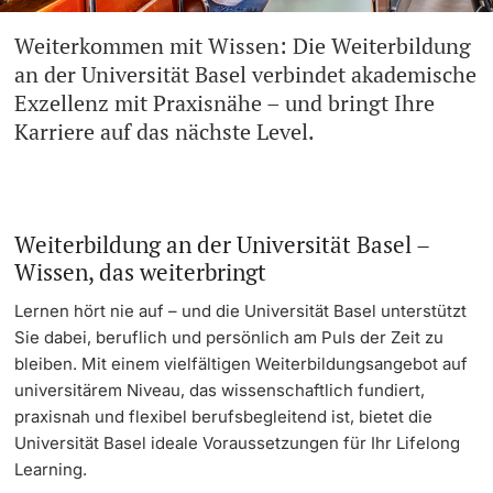
Weiterkommen mit Wissen: Die Weiterbildung
Weiterbildung
Team & Kontakt
Doktorierende
an der Universität Basel verbindet akademische
Universität
Exzellenz mit Praxisnähe – und bringt Ihre
Informationen & Materialien
Karriere auf das nächste Level.
FAQ Weiterbildung
weitere Informationen
Weiterbildung an der Universität Basel –
Wissen, das weiterbringt
Fördernde & Alumni
Lernen hört nie auf – und die Universität Basel unterstützt
Sie dabei, beruflich und persönlich am Puls der Zeit zu
bleiben. Mit einem vielfältigen Weiterbildungsangebot auf
universitärem Niveau, das wissenschaftlich fundiert,
praxisnah und flexibel berufsbegleitend ist, bietet die
weitere Informationen
Universität Basel ideale Voraussetzungen für Ihr Lifelong
Learning.