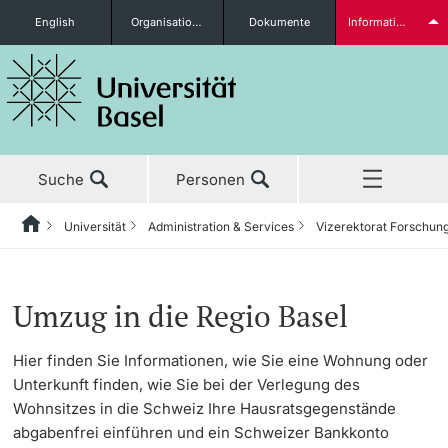
English
Organisationseinheiten
Dokumente
Informationen für...
Studieninteressierte
Suche
Personen
weitere Informationen
Universität
Administration & Services
Vizerektorat Forschun
Home
Zurück
Aktuell
Universität
Administration & Services
Vizerektorat Forschung
International Office
Welcome & Euraxess Center
Studierende
Umzug in die Regio Basel
Studium
Porträt
Bereich der Rektorin
Stab Forschung
Student Exchange
Hier finden Sie Informationen, wie Sie eine Wohnung oder
Unterkunft finden, wie Sie bei der Verlegung des
Forschung
Leitung & Organisation
Generalsekretariat
Research Compliance Office
International Relations
Wohnsitzes in die Schweiz Ihre Hausratsgegenstände
weitere Informationen
abgabenfrei einführen und ein Schweizer Bankkonto
Lehre
Administration & Services
Informationsversorgung &
Ressort Nachwuchsförderung
10 Jahre Jubiläum