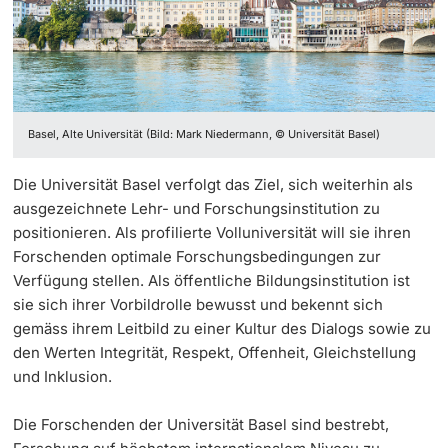
Open Science, Open Access &
Weiterbildung
Forschungsdatenmanagement
Projektförderung
Doktorierende
Universität
Datenschutz, IT-Security
Personenförderung
Basel, Alte Universität (Bild: Mark Niedermann, © Universität Basel)
Diversity & Inclusion
Core Facilities, Sammlungen & Editionen
weitere Informationen
Die Universität Basel verfolgt das Ziel, sich weiterhin als
Nachhaltigkeit
Technologietransfer
ausgezeichnete Lehr- und Forschungsinstitution zu
positionieren. Als profilierte Volluniversität will sie ihren
Tierexperimentelle Forschung
Qualitätsmanagement Forschung
Forschenden optimale Forschungsbedingungen zur
Fördernde & Alumni
Verfügung stellen. Als öffentliche Bildungsinstitution ist
Nagoya-Protokoll
Beratung & FAQ
sie sich ihrer Vorbildrolle bewusst und bekennt sich
gemäss ihrem Leitbild zu einer Kultur des Dialogs sowie zu
Kongressförderung
den Werten Integrität, Respekt, Offenheit, Gleichstellung
und Inklusion.
weitere Informationen
Die Forschenden der Universität Basel sind bestrebt,