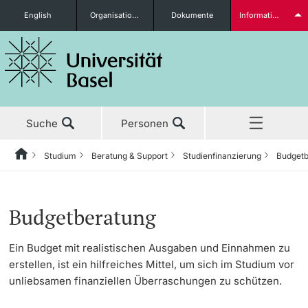
English
Organisationseinheiten
Dokumente
Informationen für...
Studieninteressierte
Suche
Personen
weitere Informationen
Studium
Beratung & Support
Studienfinanzierung
Budgetb
Home
Zurück
Aktuell
Studium
Studienfinanzierung
Studierende
Budgetberatung
Studium
Vor dem Studium
Stipendien
Ein Budget mit realistischen Ausgaben und Einnahmen zu
erstellen, ist ein hilfreiches Mittel, um sich im Studium vor
Forschung
Versicherung
Studienangebot
unliebsamen finanziellen Überraschungen zu schützen.
weitere Informationen
Lehre
Finanzierung Doktorat
Anmeldung & Zulassung