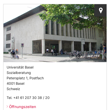
Dozierende
Termine & Fristen
Dokumente und Verifikation
«Start Smart»-Week
weitere Informationen
Mobilität
Campus Credits
Universität Basel
Campus Stories
Sozialberatung
Petersplatz 1, Postfach
4001
Basel
Hörerinnen/Hörer
Schweiz
Student Life
Tel.
+41 61 207 30 38 / 20
Öffnungszeiten
Beratung & Support