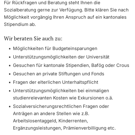
Für Rückfragen und Beratung steht Ihnen die
Sozialberatung gerne zur Verfügung. Bitte klären Sie nach
Weiterbildung
Budgetberatung
Termine & Fristen
Doktorierende
Möglichkeit vorgängig Ihren Anspruch auf ein kantonales
Stipendium ab.
Universität
Spenden
Informationen, Veranstaltungen & Schnuppern
Wir beraten Sie auch zu:
Studienberatung
Möglichkeiten für Budgeteinsparungen
weitere Informationen
Unterstützungsmöglichkeiten der Universität
Studienfachberatung
Gesuchen für kantonale Stipendien, Bafög oder Crous
Fünf Gründe, in Basel zu studieren
Gesuchen an private Stiftungen und Fonds
Fördernde & Alumni
Fragen der elterlichen Unterhaltspflicht
Im Studium
Unterstützungsmöglichkeiten bei einmaligen
studienrelevanten Kosten wie Exkursionen o.ä.
Vorlesungsverzeichnis
Sozialversicherungsrechtlichen Fragen oder
Anträgen an andere Stellen wie z.B.
Belegen
weitere Informationen
Arbeitslosentaggeld, Kinderrenten,
Ergänzungsleistungen, Prämienverbilligung etc.
Rückmelden