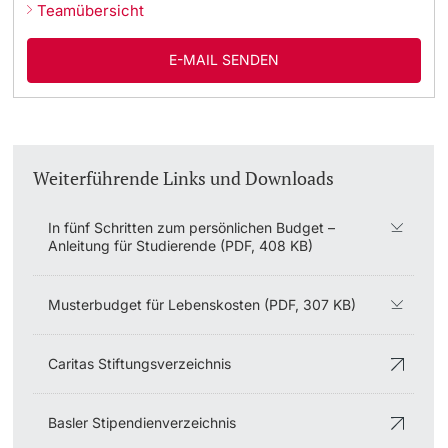
Teamübersicht
Studienfachberatung
E-MAIL SENDEN
Studienberatung
Studienfinanzierung
Weiterführende Links und Downloads
Berufseinstieg & Laufbahnberatung
In fünf Schritten zum persönlichen Budget –
Soziales & Gesundheit
Anleitung für Studierende (PDF, 408 KB)
Militär- & Zivildienst
Musterbudget für Lebenskosten (PDF, 307 KB)
Inklusive Universität
Caritas Stiftungsverzeichnis
Koordinationsstelle für Geflüchtete
Basler Stipendienverzeichnis
Beratungswegweiser