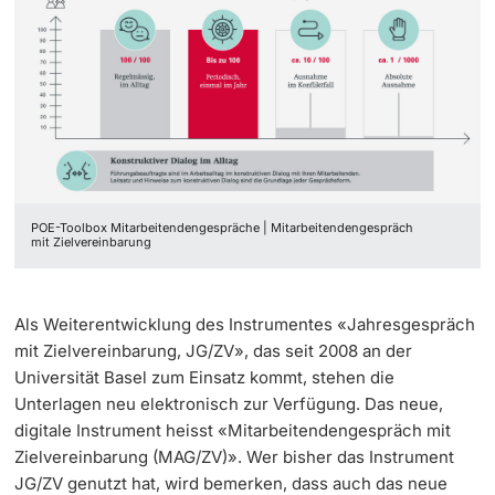
Informationstechnologie (IVIT)
Weiterbildung
Universitätssport
Innovation
Doktorierende
Vizerektorat Forschung
Universität
AlumniBasel
Fakultäten & Departemente
Vizerektorat Lehre
Netzwerke & Partnerschaften
Vizerektorat People & Culture
weitere Informationen
Universität & Gesellschaft
POE-Toolbox Mitarbeitendengespräche | Mitarbeitendengespräch
Direktion Infrastruktur & Betrieb
mit Zielvereinbarung
Jobs & Karriere
Direktion Finanzen
Fördernde & Alumni
Immobilien & Bauprojekte
Als Weiterentwicklung des Instrumentes «Jahresgespräch
mit Zielvereinbarung, JG/ZV», das seit 2008 an der
Universität Basel zum Einsatz kommt, stehen die
Rechtserlasse
Unterlagen neu elektronisch zur Verfügung. Das neue,
digitale Instrument heisst «Mitarbeitendengespräch mit
Fundraising
weitere Informationen
Zielvereinbarung (MAG/ZV)». Wer bisher das Instrument
JG/ZV genutzt hat, wird bemerken, dass auch das neue
Merchandise