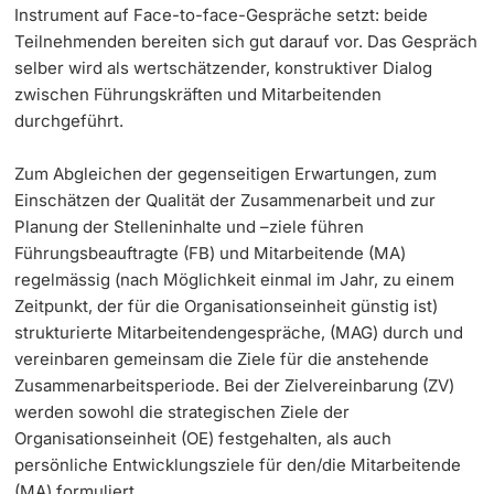
Instrument auf Face-to-face-Gespräche setzt: beide
Dozierende
Teilnehmenden bereiten sich gut darauf vor. Das Gespräch
KI-Initiative
selber wird als wertschätzender, konstruktiver Dialog
zwischen Führungskräften und Mitarbeitenden
Notfall & Beratung
durchgeführt.
Kontakt & Anfahrt
Zum Abgleichen der gegenseitigen Erwartungen, zum
weitere Informationen
Einschätzen der Qualität der Zusammenarbeit und zur
Planung der Stelleninhalte und –ziele führen
Führungsbeauftragte (FB) und Mitarbeitende (MA)
regelmässig (nach Möglichkeit einmal im Jahr, zu einem
Zeitpunkt, der für die Organisationseinheit günstig ist)
strukturierte Mitarbeitendengespräche, (MAG) durch und
vereinbaren gemeinsam die Ziele für die anstehende
Zusammenarbeitsperiode. Bei der Zielvereinbarung (ZV)
werden sowohl die strategischen Ziele der
Organisationseinheit (OE) festgehalten, als auch
persönliche Entwicklungsziele für den/die Mitarbeitende
(MA) formuliert.