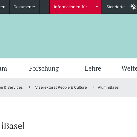
ten
Dokumente
Informationen für...
Standorte
Studierende
weitere Informationen
weit
ium
Forschung
Lehre
Weit
on & Services
Vizerektorat People & Culture
AlumniBasel
Dozierende
iBasel
weitere Informationen