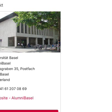
kt
rsität Basel
iBasel
sgraben 35, Postfach
Basel
erland
41 61 207 08 69
site - AlumniBasel