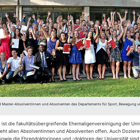
d Master-Absolventinnen und Absolventen des Departements für Sport, Bewegung 
 ist die fakultätsübergreifende Ehemaligenvereinigung der Univ
steht allen Absolventinnen und Absolventen offen. Auch Dozier
sowie die Ehrendoktorinnen und -doktoren der Universität sind 