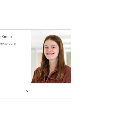
e Emch
ringprogramm