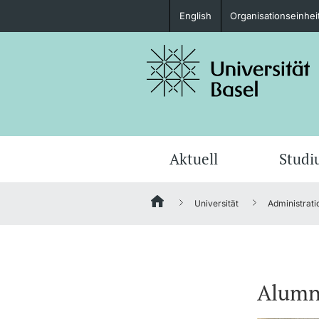
English
Organisationseinhei
Studieninteressierte
weitere Informationen
Aktuell
Stud
Universität
Administrati
Fördernde & Alumni
Alumn
weitere Informationen