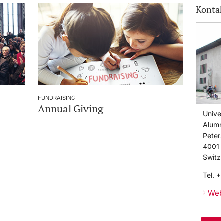
Konta
FUNDRAISING
Annual Giving
Unive
Alumn
Peter
4001
Switz
Tel.
+
Web