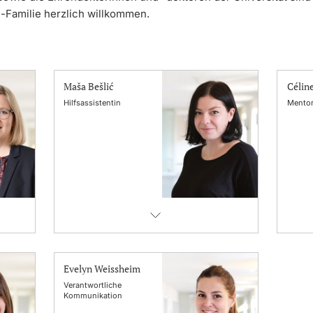
-Familie herzlich willkommen.
Maša Bešlić
Célin
Hilfsassistentin
Mento
Evelyn Weissheim
Verantwortliche
Kommunikation