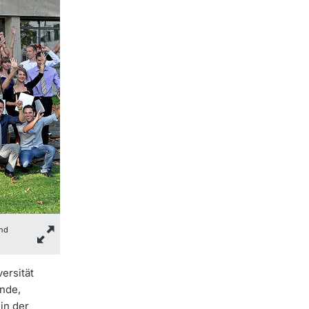
und
ersität
ende,
in der