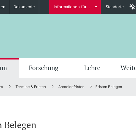
ten
Dokumente
Informationen für...
Standorte
Studierende
weitere Informationen
weit
ium
Forschung
Lehre
Weit
um
Termine & Fristen
Anmeldefristen
Fristen Belegen
Dozierende
n Belegen
weitere Informationen