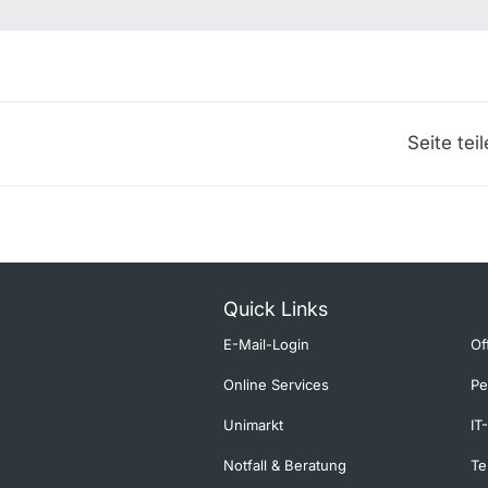
Seite tei
Quick Links
E-Mail-Login
Of
Online Services
Pe
Unimarkt
IT
Notfall & Beratung
Te