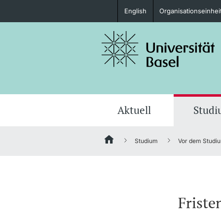
English
Organisationseinhei
Studieninteressierte
weitere Informationen
Aktuell
Stud
Studium
Vor dem Studi
Fördernde & Alumni
Friste
weitere Informationen