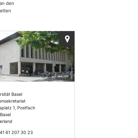
 an den
elten
rsität Basel
ensekretariat
splatz 1, Postfach
Basel
erland
41 61 207 30 23