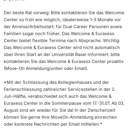
Dozierende
Der beste Rat vorweg: Bitte kontaktieren Sie das Welcome
KI-Initiative
Center so früh wie möglich, idealerweise 1-3 Monate vor
der Anreise/Arbeitsstart; für Dual Career Personen sowie
Notfall & Beratung
Familien sogar noch früher. Das Welcome & Euraxess
Center bietet flexible Termine nach Absprache. Wichtig:
Kontakt & Anfahrt
weitere Informationen
Das Welcome & Euraxess Center wird nicht automatisch
über Ihren Start an der Universität Basel informiert; bitte
kontaktieren Sie das Welcome & Euraxess Center proaktiv
(Move-On Anmeldung/unten oder Email).
*Mit der Schliessung des Kollegienhauses und der
Ferienschliessung zahlreicher Servicestellen in der 2.
Juli-Hälfte, verabschiedet sich auch das Welcome &
Euraxess Center in die Sommerpause vom 17.-31.07. Ab 03.
August sind wir wieder für Sie da! In der Zwischenzeit
können Sie gerne Ihre MoveOn-Anmeldung einreichen
oder konkrete Nachrichten per Email mitteilen.*