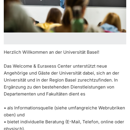
Informationstechnologie (IVIT)
Weiterbildung
Grants Office
Welcome & Euraxess Center
Innovation
Doktorierende
Vizerektorat Forschung
Universität
sciCORE
Interkulturelles
Fakultäten & Departemente
Vizerektorat Lehre
Technologietransfer
Netzwerke & Partnerschaften
Vizerektorat People & Culture
Herzlich Willkommen an der Universität Basel!
weitere Informationen
International Office
Universität & Gesellschaft
Direktion Infrastruktur & Betrieb
Das Welcome & Euraxess Center unterstützt neue
Jobs & Karriere
Angehörige und Gäste der Universität dabei, sich an der
Direktion Finanzen
Fördernde & Alumni
Universität und in der Region Basel zurechtzufinden. In
Immobilien & Bauprojekte
Ergänzung zu den bestehenden Dienstleistungen von
Departementen und Fakultäten dient es
Rechtserlasse
• als Informationsquelle (siehe umfangreiche Webrubriken
Fundraising
oben) und
weitere Informationen
• bietet individuelle Beratung (E-Mail, Telefon, online oder
Merchandise
physisch).