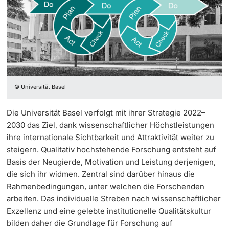
Weiterbildung
Projektförderung
Doktorierende
Universität
Personenförderung
Core Facilities, Sammlungen & Editionen
© Universität Basel
weitere Informationen
Technologietransfer
Die Universität Basel verfolgt mit ihrer Strategie 2022–
Qualitätsmanagement Forschung
2030 das Ziel, dank wissenschaftlicher Höchstleistungen
Fördernde & Alumni
ihre internationale Sichtbarkeit und Attraktivität weiter zu
Beratung & FAQ
steigern. Qualitativ hochstehende Forschung entsteht auf
Basis der Neugierde, Motivation und Leistung derjenigen,
die sich ihr widmen. Zentral sind darüber hinaus die
Kongressförderung
Rahmenbedingungen, unter welchen die Forschenden
arbeiten. Das individuelle Streben nach wissenschaftlicher
weitere Informationen
Exzellenz und eine gelebte institutionelle Qualitätskultur
bilden daher die Grundlage für Forschung auf