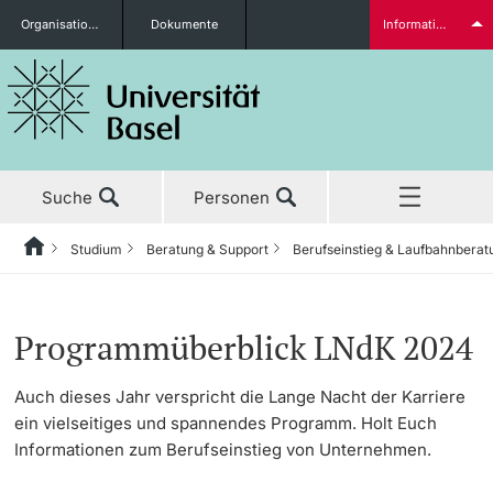
Organisationseinheiten
Dokumente
Informationen für...
Studieninteressierte
Suche
Personen
weitere Informationen
Studium
Beratung & Support
Berufseinstieg & Laufbahnberat
Home
Zurück
Aktuell
Studium
Berufseinstieg & Laufbahnberatung
Veranstaltungen CSC
Studierende
Programmüberblick LNdK 2024
Studium
Vor dem Studium
Aktuelles
CSC Kalender
Auch dieses Jahr verspricht die Lange Nacht der Karriere
ein vielseitiges und spannendes Programm. Holt Euch
Forschung
Tipps & Literatur
Lange Nacht der Karriere
Studienangebot
Informationen zum Berufseinstieg von Unternehmen.
weitere Informationen
Lehre
Bewerbungstraining
Programmüberblick LNdK 2024
Anmeldung & Zulassung