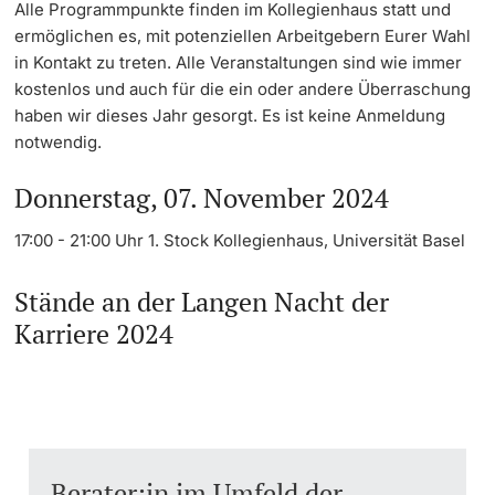
Alle Programmpunkte finden im Kollegienhaus statt und
ermöglichen es, mit potenziellen Arbeitgebern Eurer Wahl
Weiterbildung
Veranstaltungen CSC
Termine & Fristen
Doktorierende
in Kontakt zu treten. Alle Veranstaltungen sind wie immer
kostenlos und auch für die ein oder andere Überraschung
Universität
Stellenbörse
Informationen, Veranstaltungen & Schnuppern
haben wir dieses Jahr gesorgt. Es ist keine Anmeldung
notwendig.
Arbeitgeber von A–Z
Studienberatung
Donnerstag, 07. November 2024
weitere Informationen
Team
Studienfachberatung
17:00 - 21:00 Uhr 1. Stock Kollegienhaus, Universität Basel
Fünf Gründe, in Basel zu studieren
Stände an der Langen Nacht der
Fördernde & Alumni
Im Studium
Karriere 2024
Vorlesungsverzeichnis
Belegen
weitere Informationen
Berater:in im Umfeld der
Rückmelden