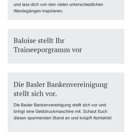
und lass dich von den vielen unterschiedlichen
Werdegängen inspirieren.
Studienfachberatung
Studienberatung
Baloise stellt Ihr
Studienfinanzierung
Traineeporgramm vor
Berufseinstieg & Laufbahnberatung
Soziales & Gesundheit
Die Basler Bankenvereinigung
Militär- & Zivildienst
stellt sich vor.
Inklusive Universität
Die Basler Bankenvereinigung stellt sich vor und
bringt eine Gelddruckmaschine mit. Schaut Euch
Koordinationsstelle für Geflüchtete
diesen spannenden Stand an und knüpft Kontakte!
Beratungswegweiser