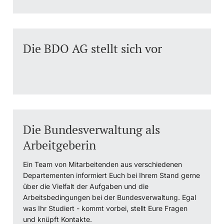
Langes Studium
Die BDO AG stellt sich vor
Lernen & Lehren
KI in Studium und Lehre
Digitales Lernen
Sprachenzentrum
Die Bundesverwaltung als
Arbeitgeberin
Universitätsbibliothek Basel
Ein Team von Mitarbeitenden aus verschiedenen
Lernbörse
Departementen informiert Euch bei Ihrem Stand gerne
über die Vielfalt der Aufgaben und die
Arbeitsbedingungen bei der Bundesverwaltung. Egal
Lernräume
was Ihr Studiert - kommt vorbei, stellt Eure Fragen
und knüpft Kontakte.