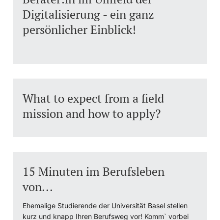
Digitalisierung - ein ganz
Dozierende
Termine & Fristen
persönlicher Einblick!
Dokumente und Verifikation
«Start Smart»-Week
weitere Informationen
What to expect from a field
Mobilität
mission and how to apply?
Campus Credits
Campus Stories
15 Minuten im Berufsleben
Hörerinnen/Hörer
von...
Student Life
Ehemalige Studierende der Universität Basel stellen
Beratung & Support
kurz und knapp Ihren Berufsweg vor! Komm` vorbei