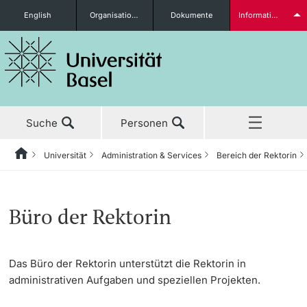
English
Organisationseinheiten
Dokumente
Informationen für...
Studieninteressierte
Suche
Personen
weitere Informationen
Universität
Administration & Services
Bereich der Rektorin
Home
Zurück
Aktuell
Universität
Administration & Services
Bereich der Rektorin
Studierende
Büro der Rektorin
Studium
Porträt
Bereich der Rektorin
Büro der Rektorin
Das Büro der Rektorin unterstützt die Rektorin in
Forschung
Leitung & Organisation
Innovation und Corporate Relations
Generalsekretariat
administrativen Aufgaben und speziellen Projekten.
weitere Informationen
Lehre
Administration & Services
Kommunikation & Marketing
Informationsversorgung &