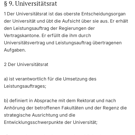
§ 9. Universitätsrat
Weiterbildung
Innovation
1
Der Universitätsrat ist das oberste Entscheidungsorgan
Doktorierende
der Universität und übt die Aufsicht über sie aus. Er erhält
Universität
Fakultäten & Departemente
den Leistungsauftrag der Regierungen der
Vertragskantone. Er erfüllt die ihm durch
Netzwerke & Partnerschaften
Universitätsvertrag und Leistungsauftrag übertragenen
Aufgaben.
weitere Informationen
Universität & Gesellschaft
2
Der Universitätsrat
Jobs & Karriere
a) ist verantwortlich für die Umsetzung des
Fördernde & Alumni
Leistungsauftrages;
Immobilien & Bauprojekte
b) definiert in Absprache mit dem Rektorat und nach
Rechtserlasse
Anhörung der betroffenen Fakultäten und der Regenz die
strategische Ausrichtung und die
Fundraising
weitere Informationen
Entwicklungsschwerpunkte der Universität;
Merchandise