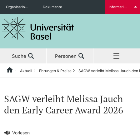
Organisationseinheiten
Dokumente
Informationen für...
Studieninteressierte
Suche
Personen
weitere Informationen
Aktuell
Ehrungen & Preise
SAGW verleiht Melissa Jauch den 
Home
Zurück
‡ ‡ ‡ ‡ ‡ ‡ ‡ ‡ ‡ ‡ ‡ ‡ ‡ ‡ ‡ ‡ ‡ ‡ ‡ ‡ ‡ ‡ ‡ ‡ ‡ ‡ ‡ ‡ ‡ ‡ ‡ ‡ ‡ ‡ ‡ ‡ ‡ ‡ ‡ ‡
Aktuell
Studierende
SAGW verleiht Melissa Jauch
Aktuell
‡ ‡ ‡ ‡
den Early Career Award 2026
‡ ‡ ‡ ‡ ‡ ‡ ‡ ‡ ‡ ‡ ‡ ‡ ‡ ‡ ‡ ‡
News
Studium
Ehrungen & Preise
weitere Informationen
‡ ‡ ‡ ‡ ‡ ‡ ‡ ‡ ‡ ‡ ‡ ‡ ‡ ‡ ‡ ‡ ‡ ‡ ‡ ‡ ‡ ‡ ‡ ‡ ‡ ‡ ‡ ‡ ‡ ‡ ‡ ‡ ‡ ‡ ‡ ‡ ‡ ‡ ‡ ‡
Vorlesen