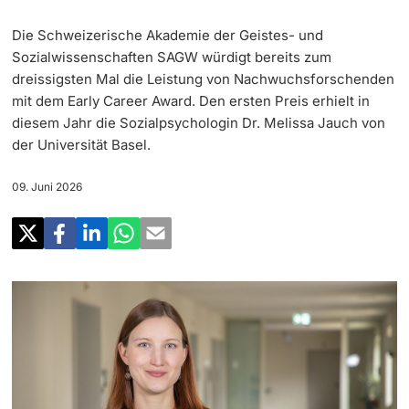
‡ ‡ ‡ ‡
Forschung
Die Schweizerische Akademie der Geistes- und
Newsletter
‡ ‡ ‡ ‡ ‡ ‡ ‡ ‡ ‡ ‡ ‡ ‡ ‡ ‡ ‡ ‡
Doktorierende
Sozialwissenschaften SAGW würdigt bereits zum
Lehre
dreissigsten Mal die Leistung von Nachwuchsforschenden
Universität in den Medien
mit dem Early Career Award. Den ersten Preis erhielt in
‡ ‡ ‡ ‡ ‡ ‡ ‡ ‡ ‡ ‡ ‡ ‡ ‡ ‡ ‡ ‡ ‡ ‡ ‡ ‡ ‡ ‡ ‡ ‡
diesem Jahr die Sozialpsychologin Dr. Melissa Jauch von
Veranstaltungskalender
Weiterbildung
der Universität Basel.
‡ ‡ ‡ ‡ ‡ ‡ ‡ ‡ ‡ ‡ ‡ ‡
weitere Informationen
‡ ‡ ‡ ‡ ‡ ‡ ‡ ‡ ‡ ‡ ‡ ‡ ‡ ‡ ‡ ‡ ‡ ‡ ‡ ‡ ‡ ‡ ‡ ‡ ‡ ‡ ‡ ‡ ‡ ‡ ‡ ‡ ‡ ‡ ‡ ‡ ‡ ‡ ‡ ‡ ‡
09. Juni 2026
Social Media
‡ ‡ ‡ ‡ ‡ ‡ ‡ ‡ ‡ ‡ ‡ ‡ ‡ ‡ ‡ ‡ ‡ ‡ ‡
‡ ‡ ‡ ‡ ‡ ‡ ‡ ‡ ‡ ‡ ‡ ‡
Universität
Fördernde & Alumni
UNI NOVA
‡ ‡ ‡ ‡ ‡ ‡ ‡ ‡
Service für Medien
weitere Informationen
‡ ‡ ‡ ‡ ‡ ‡ ‡ ‡ ‡ ‡ ‡ ‡ ‡ ‡ ‡ ‡ ‡ ‡ ‡ ‡ ‡ ‡ ‡ ‡ ‡ ‡ ‡ ‡ ‡ ‡ ‡ ‡
Podcasts