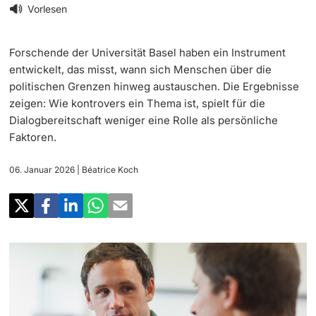
‡ ‡ ‡ ‡
Forschung
Vorlesen
Newsletter
‡ ‡ ‡ ‡ ‡ ‡ ‡ ‡ ‡ ‡ ‡ ‡ ‡ ‡ ‡ ‡
Doktorierende
Forschende der Universität Basel haben ein Instrument
Lehre
Universität in den Medien
entwickelt, das misst, wann sich Menschen über die
politischen Grenzen hinweg austauschen. Die Ergebnisse
‡ ‡ ‡ ‡ ‡ ‡ ‡ ‡ ‡ ‡ ‡ ‡ ‡ ‡ ‡ ‡ ‡ ‡ ‡ ‡ ‡ ‡ ‡ ‡
Veranstaltungskalender
zeigen: Wie kontrovers ein Thema ist, spielt für die
Weiterbildung
Dialogbereitschaft weniger eine Rolle als persönliche
‡ ‡ ‡ ‡ ‡ ‡ ‡ ‡ ‡ ‡ ‡ ‡
weitere Informationen
Faktoren.
‡ ‡ ‡ ‡ ‡ ‡ ‡ ‡ ‡ ‡ ‡ ‡ ‡ ‡ ‡ ‡ ‡ ‡ ‡ ‡ ‡ ‡ ‡ ‡ ‡ ‡ ‡ ‡ ‡ ‡ ‡ ‡ ‡ ‡ ‡ ‡ ‡ ‡ ‡ ‡ ‡
Social Media
‡ ‡ ‡ ‡ ‡ ‡ ‡ ‡ ‡ ‡ ‡ ‡ ‡ ‡ ‡ ‡ ‡ ‡ ‡
06. Januar 2026
| Béatrice Koch
‡ ‡ ‡ ‡ ‡ ‡ ‡ ‡ ‡ ‡ ‡ ‡
Universität
Fördernde & Alumni
UNI NOVA
‡ ‡ ‡ ‡ ‡ ‡ ‡ ‡
Service für Medien
weitere Informationen
‡ ‡ ‡ ‡ ‡ ‡ ‡ ‡ ‡ ‡ ‡ ‡ ‡ ‡ ‡ ‡ ‡ ‡ ‡ ‡ ‡ ‡ ‡ ‡ ‡ ‡ ‡ ‡ ‡ ‡ ‡ ‡
Podcasts