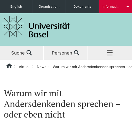
English
Organisationseinheiten
Dokumente
Informationen für...
Studieninteressierte
Suche
Personen
weitere Informationen
Aktuell
News
Warum wir mit Andersdenkenden sprechen – od
Home
Zurück
‡ ‡ ‡ ‡ ‡ ‡ ‡ ‡ ‡ ‡ ‡ ‡ ‡ ‡ ‡ ‡ ‡ ‡ ‡ ‡ ‡ ‡ ‡ ‡ ‡ ‡ ‡ ‡ ‡ ‡ ‡ ‡ ‡ ‡ ‡ ‡ ‡ ‡ ‡ ‡
Aktuell
News
Studierende
Warum wir mit
Aktuell
‡ ‡ ‡ ‡
‡ ‡ ‡ ‡
Andersdenkenden sprechen –
‡ ‡ ‡ ‡ ‡ ‡ ‡ ‡ ‡ ‡ ‡ ‡ ‡ ‡ ‡ ‡
News
Newsletter bestellen
oder eben nicht
Studium
Ehrungen & Preise
weitere Informationen
‡ ‡ ‡ ‡ ‡ ‡ ‡ ‡ ‡ ‡ ‡ ‡ ‡ ‡ ‡ ‡ ‡ ‡ ‡ ‡ ‡ ‡ ‡ ‡ ‡ ‡ ‡ ‡ ‡ ‡ ‡ ‡ ‡ ‡ ‡ ‡ ‡ ‡ ‡ ‡