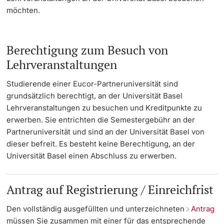
möchten.
Weiterbildung
Erasmus Student Network Basel
Partneruniversitäten
Termine & Fristen
Doktorierende
Universität
Kontakt
Informationen, Veranstaltungen & Schnuppern
Berechtigung zum Besuch von
Lehrveranstaltungen
Personalmobilität
Studienberatung
Studierende einer Eucor-Partneruniversität sind
weitere Informationen
grundsätzlich berechtigt, an der Universität Basel
Studienfachberatung
Lehrveranstaltungen zu besuchen und Kreditpunkte zu
erwerben. Sie entrichten die Semestergebühr an der
Fünf Gründe, in Basel zu studieren
Partneruniversität und sind an der Universität Basel von
Fördernde & Alumni
dieser befreit. Es besteht keine Berechtigung, an der
Im Studium
Universität Basel einen Abschluss zu erwerben.
Vorlesungsverzeichnis
Antrag auf Registrierung / Einreichfrist
Belegen
weitere Informationen
Den vollständig ausgefüllten und unterzeichneten
Antrag
Rückmelden
müssen Sie zusammen mit einer für das entsprechende