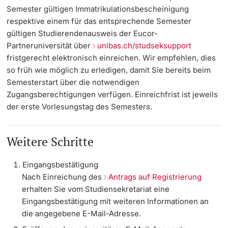
Semester gültigen Immatrikulationsbescheinigung
Dozierende
respektive einem für das entsprechende Semester
Termine & Fristen
gültigen Studierendenausweis der Eucor-
Partneruniversität
über
unibas.ch/studseksupport
Dokumente und Verifikation
fristgerecht elektronisch einreichen
. Wir empfehlen, dies
so früh wie möglich zu erledigen, damit Sie bereits beim
«Start Smart»-Week
weitere Informationen
Semesterstart über die notwendigen
Zugangsberechtigungen verfügen.
Einreichfrist ist jeweils
Mobilität
der erste Vorlesungstag des Semesters.
Campus Credits
Weitere Schritte
Campus Stories
Eingangsbestätigung
Hörerinnen/Hörer
Nach Einreichung des
Antrags auf Registrierung
erhalten Sie vom Studiensekretariat eine
Student Life
Eingangsbestätigung mit weiteren Informationen an
die angegebene E-Mail-Adresse.
Beratung & Support