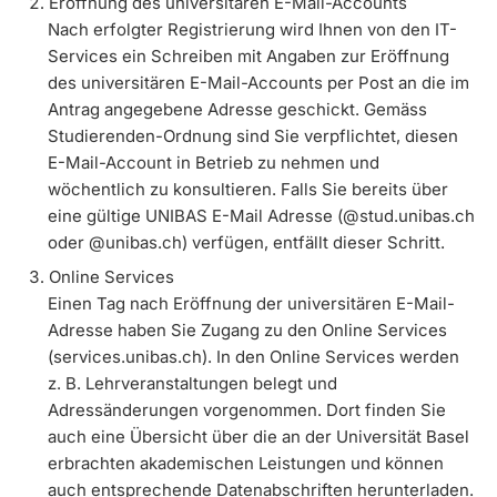
Eröffnung des universitären E-Mail-Accounts
Nach erfolgter Registrierung wird Ihnen von den IT-
Studienfachberatung
Services ein Schreiben mit Angaben zur Eröffnung
des universitären E-Mail-Accounts per Post an die im
Studienberatung
Antrag angegebene Adresse geschickt. Gemäss
Studierenden-Ordnung sind Sie verpflichtet, diesen
Studienfinanzierung
E-Mail-Account in Betrieb zu nehmen und
wöchentlich zu konsultieren. Falls Sie bereits über
eine gültige UNIBAS E-Mail Adresse (@stud.unibas.ch
Berufseinstieg & Laufbahnberatung
oder @unibas.ch) verfügen, entfällt dieser Schritt.
Soziales & Gesundheit
Online Services
Einen Tag nach Eröffnung der universitären E-Mail-
Militär- & Zivildienst
Adresse haben Sie Zugang zu den Online Services
(services.unibas.ch). In den Online Services werden
Inklusive Universität
z. B. Lehrveranstaltungen belegt und
Adressänderungen vorgenommen. Dort finden Sie
auch eine Übersicht über die an der Universität Basel
Koordinationsstelle für Geflüchtete
erbrachten akademischen Leistungen und können
auch entsprechende Datenabschriften herunterladen.
Beratungswegweiser