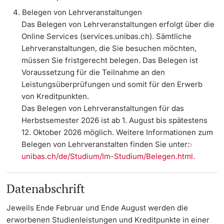
Belegen von Lehrveranstaltungen
Langes Studium
Das Belegen von Lehrveranstaltungen erfolgt über die
Online Services (services.unibas.ch). Sämtliche
Lernen & Lehren
Lehrveranstaltungen, die Sie besuchen möchten,
müssen Sie fristgerecht belegen. Das Belegen ist
Voraussetzung für die Teilnahme an den
KI in Studium und Lehre
Leistungsüberprüfungen und somit für den Erwerb
von Kreditpunkten.
Digitales Lernen
Das Belegen von Lehrveranstaltungen für das
Herbstsemester 2026 ist ab 1. August bis spätestens
Sprachenzentrum
12. Oktober 2026 möglich. Weitere Informationen zum
Belegen von Lehrveranstalten finden Sie unter:
Universitätsbibliothek Basel
unibas.ch/de/Studium/Im-Studium/Belegen.html.
Lernbörse
Datenabschrift
Lernräume
Jeweils Ende Februar und Ende August werden die
erworbenen Studienleistungen und Kreditpunkte in einer