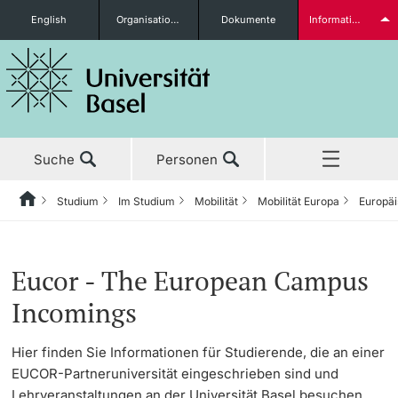
English
Organisationseinheiten
Dokumente
Informationen für...
Studieninteressierte
Suche
Personen
weitere Informationen
Studium
Im Studium
Mobilität
Mobilität Europa
Europäi
Home
Zurück
Aktuell
Studium
Mobilität
Mobilität Europa
Europäisch studieren mit Eucor & EPICUR
Studierende
Eucor - The European Campus
Studium
Vor dem Studium
Mobilität International
SEMP/Erasmus+ – OUTGOING
Incomings
Forschung
Mobilität Schweiz
SEMP/Erasmus+ – INCOMING
Studienangebot
Hier finden Sie Informationen für Studierende, die an einer
weitere Informationen
EUCOR-Partneruniversität eingeschrieben sind und
Lehre
Mobilität Europa
Europäisch studieren mit Eucor & EPICUR
Anmeldung & Zulassung
Lehrveranstaltungen an der Universität Basel besuchen