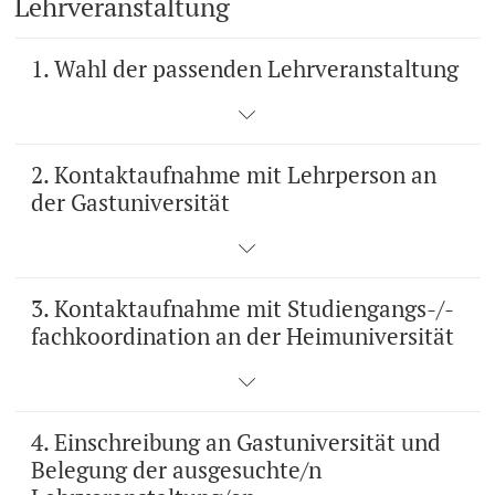
Lehrveranstaltung
Studienfachberatung
1. Wahl der passenden Lehrveranstaltung
Studienberatung
Studienfinanzierung
2. Kontaktaufnahme mit Lehrperson an
der Gastuniversität
Berufseinstieg & Laufbahnberatung
Soziales & Gesundheit
3. Kontaktaufnahme mit Studiengangs-/-
Militär- & Zivildienst
fachkoordination an der Heimuniversität
Inklusive Universität
Koordinationsstelle für Geflüchtete
4. Einschreibung an Gastuniversität und
Belegung der ausgesuchte/n
Beratungswegweiser