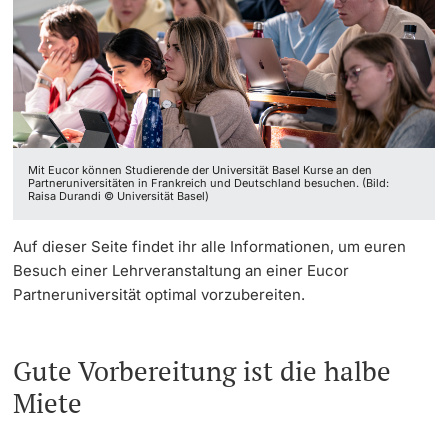
Weiterbildung
Erasmus Student Network Basel
Partneruniversitäten
Termine & Fristen
Doktorierende
Universität
Kontakt
Informationen, Veranstaltungen & Schnuppern
Personalmobilität
Studienberatung
Mit Eucor können Studierende der Universität Basel Kurse an den
weitere Informationen
Partneruniversitäten in Frankreich und Deutschland besuchen. (Bild:
Studienfachberatung
Raisa Durandi © Universität Basel)
Fünf Gründe, in Basel zu studieren
Auf dieser Seite findet ihr alle Informationen, um euren
Fördernde & Alumni
Besuch einer Lehrveranstaltung an einer Eucor
Im Studium
Partneruniversität optimal vorzubereiten.
Vorlesungsverzeichnis
Gute Vorbereitung ist die halbe
Belegen
Miete
weitere Informationen
Rückmelden