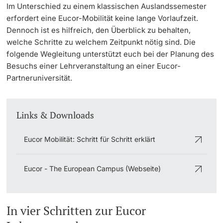
Im Unterschied zu einem klassischen Auslandssemester
Dozierende
erfordert eine Eucor-Mobilität keine lange Vorlaufzeit.
Termine & Fristen
Dennoch ist es hilfreich, den Überblick zu behalten,
welche Schritte zu welchem Zeitpunkt nötig sind. Die
Dokumente und Verifikation
folgende Wegleitung unterstützt euch bei der Planung des
Besuchs einer Lehrveranstaltung an einer Eucor-
«Start Smart»-Week
Partneruniversität.
weitere Informationen
Mobilität
Links & Downloads
Campus Credits
Eucor Mobilität: Schritt für Schritt erklärt
Campus Stories
Eucor - The European Campus (Webseite)
Hörerinnen/Hörer
Student Life
In vier Schritten zur Eucor
Beratung & Support