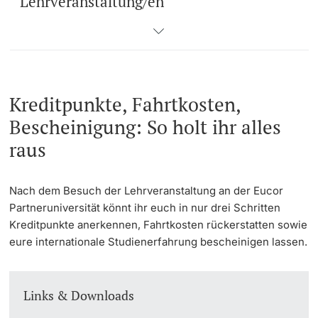
Lehrveranstaltung/en
Langes Studium
Lernen & Lehren
Kreditpunkte, Fahrtkosten,
KI in Studium und Lehre
Bescheinigung: So holt ihr alles
Digitales Lernen
raus
Sprachenzentrum
Nach dem Besuch der Lehrveranstaltung an der Eucor
Partneruniversität könnt ihr euch in nur drei Schritten
Universitätsbibliothek Basel
Kreditpunkte anerkennen, Fahrtkosten rückerstatten sowie
eure internationale Studienerfahrung bescheinigen lassen.
Lernbörse
Lernräume
Links & Downloads