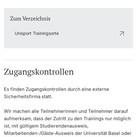
Informationstechnologie (IVIT)
Weiterbildung
Universitätssport
Allgemeine Infos
Innovation
Doktorierende
Zum Verzeichnis
Vizerektorat Forschung
Universität
Teilnahmeberechtigung
AlumniBasel
Fakultäten & Departemente
Unisport Trainingsorte
Vizerektorat Lehre
Über uns
Netzwerke & Partnerschaften
Vizerektorat People & Culture
weitere Informationen
Universität & Gesellschaft
Direktion Infrastruktur & Betrieb
Zugangskontrollen
Jobs & Karriere
Direktion Finanzen
Fördernde & Alumni
Es finden Zugangskontrollen durch eine externe
Immobilien & Bauprojekte
Sicherheitsfirma statt.
Rechtserlasse
Wir machen alle Teilnehmerinnen und Teilnehmer darauf
aufmerksam, dass der Zutritt zu den Trainings nur möglich
Fundraising
weitere Informationen
ist, mit gültigem Studierendenausweis,
Mitarbeitenden-/Gäste-Ausweis der Universität Basel oder
Merchandise