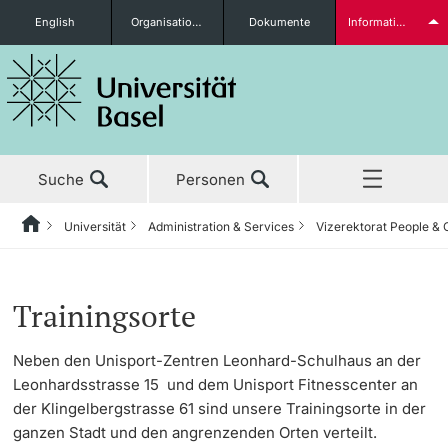
English
Organisationseinheiten
Dokumente
Informationen für...
Studieninteressierte
Suche
Personen
weitere Informationen
Universität
Administration & Services
Vizerektorat People & 
Home
Zurück
Aktuell
Universität
Administration & Services
Vizerektorat People & Culture
Universitätssport
Allgemeine Infos
Studierende
Trainingsorte
Studium
Porträt
Bereich der Rektorin
Human Resources
Aktuelle Meldungen
Neben den Unisport-Zentren Leonhard-Schulhaus an der
Leonhardsstrasse 15 und dem Unisport Fitnesscenter an
Forschung
Leitung & Organisation
Generalsekretariat
Organizational Culture
Programm
der Klingelbergstrasse 61 sind unsere Trainingsorte in der
weitere Informationen
ganzen Stadt und den angrenzenden Orten verteilt.
Lehre
Administration & Services
Informationsversorgung &
Fachstelle Persönliche Integrität
Fitnesscenter