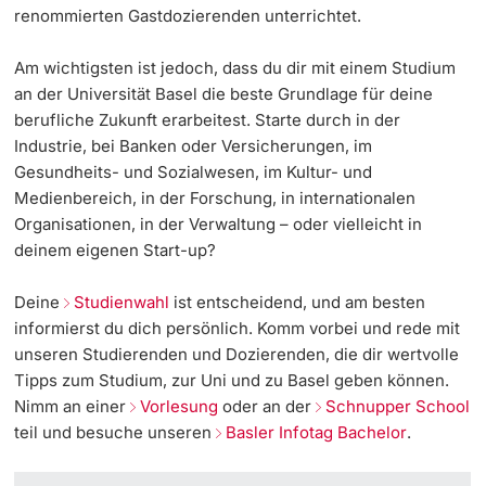
renommierten Gastdozierenden unterrichtet.
Dozierende
Termine & Fristen
Am wichtigsten ist jedoch, dass du dir mit einem Studium
an der Universität Basel die beste Grundlage für deine
Dokumente und Verifikation
berufliche Zukunft erarbeitest. Starte durch in der
Industrie, bei Banken oder Versicherungen, im
«Start Smart»-Week
Gesundheits- und Sozialwesen, im Kultur- und
weitere Informationen
Medienbereich, in der Forschung, in internationalen
Mobilität
Organisationen, in der Verwaltung – oder vielleicht in
deinem eigenen Start-up?
Campus Credits
Deine
Studienwahl
ist entscheidend, und am besten
Campus Stories
informierst du dich persönlich. Komm vorbei und rede mit
unseren Studierenden und Dozierenden, die dir wertvolle
Hörerinnen/Hörer
Tipps zum Studium, zur Uni und zu Basel geben können.
Nimm an einer
Vorlesung
oder an der
Schnupper School
Student Life
teil und besuche unseren
Basler Infotag Bachelor
.
Beratung & Support