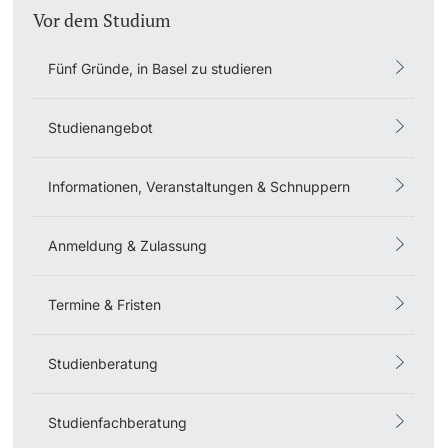
Vor dem Studium
Studienfachberatung
Fünf Gründe, in Basel zu studieren
Studienberatung
Studienangebot
Studienfinanzierung
Informationen, Veranstaltungen & Schnuppern
Berufseinstieg & Laufbahnberatung
Soziales & Gesundheit
Anmeldung & Zulassung
Militär- & Zivildienst
Termine & Fristen
Inklusive Universität
Studienberatung
Koordinationsstelle für Geflüchtete
Studienfachberatung
Beratungswegweiser