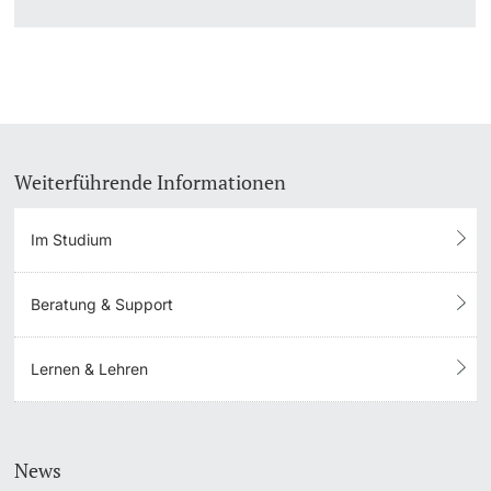
Langes Studium
Lernen & Lehren
KI in Studium und Lehre
Weiterführende Informationen
Digitales Lernen
Im Studium
Sprachenzentrum
Beratung & Support
Universitätsbibliothek Basel
Lernen & Lehren
Lernbörse
Lernräume
News