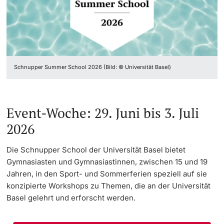
Weiterbildung
Innovation
Universitätsbibliothek Basel
Doktorierende
Universität
Fakultäten & Departemente
Museen & Sammlungen
Schnupper Summer School 2026 (Bild: © Universität Basel)
Netzwerke & Partnerschaften
Botanischer Garten
weitere Informationen
Universität & Gesellschaft
Dies academicus
Event-Woche: 29. Juni bis 3. Juli
Nebentätigkeiten & Interessenbindungen
Jobs & Karriere
2026
Fördernde & Alumni
Immobilien & Bauprojekte
Die Schnupper School der Universität Basel bietet
Gymnasiasten und Gymnasiastinnen, zwischen 15 und 19
Rechtserlasse
Jahren, in den Sport- und Sommerferien speziell auf sie
konzipierte Workshops zu Themen, die an der Universität
Fundraising
Basel gelehrt und erforscht werden.
weitere Informationen
Merchandise