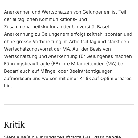
Dozierende
Anerkennen und Wertschätzen von Gelungenem ist Teil
KI-Initiative
der alltäglichen Kommunikations- und
Zusammenarbeitskultur an der Universität Basel.
Notfall & Beratung
Anerkennung zu Gelungenem erfolgt zeitnah, spontan und
ohne grosse Vorbereitung im Arbeitsalltag und stärkt den
Kontakt & Anfahrt
Wertschätzungsvorrat der MA. Auf der Basis von
weitere Informationen
Wertschätzung und Anerkennung für Gelungenes machen
Führungsbeauftragte (FB) ihre Mitarbeitenden (MA) bei
Bedarf auch auf Mängel oder Beeinträchtigungen
aufmerksam und weisen mit einer Kritik auf Optimierbares
hin.
Kritik
Sieht eine/ein Führungsbeauftragte (FB), dass der/die