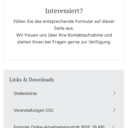
Interessiert?
Langes Studium
Füllen Sie das entsprechende
Formular
auf dieser
Lernen & Lehren
Seite aus.
Wir freuen uns über Ihre Kontaktaufnahme und
stehen Ihnen bei Fragen gerne zur Verfügung.
KI in Studium und Lehre
Digitales Lernen
Sprachenzentrum
Links & Downloads
Universitätsbibliothek Basel
Stellenbörse
Lernbörse
Veranstaltungen CSC
Lernräume
Formular Online-Arbeitgeberporträt (PDF, 78 KB)