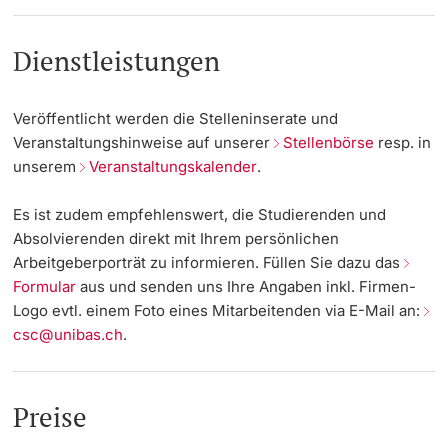
Weiterbildung
Veranstaltungen CSC
Termine & Fristen
Dienstleistungen
Doktorierende
Universität
Stellenbörse
Informationen, Veranstaltungen & Schnuppern
Veröffentlicht werden die Stelleninserate und
Arbeitgeber von A–Z
Studienberatung
Veranstaltungshinweise auf unserer
Stellenbörse
resp. in
unserem
Veranstaltungskalender
.
weitere Informationen
Team
Studienfachberatung
Es ist zudem empfehlenswert, die Studierenden und
Absolvierenden direkt mit Ihrem persönlichen
Fünf Gründe, in Basel zu studieren
Arbeitgeberporträt zu informieren. Füllen Sie dazu das
Fördernde & Alumni
Formular
aus und senden uns Ihre Angaben inkl. Firmen-
Im Studium
Logo evtl. einem Foto eines Mitarbeitenden via E-Mail an:
csc@unibas.ch
.
Vorlesungsverzeichnis
Belegen
weitere Informationen
Preise
Rückmelden