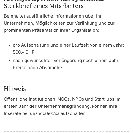
Steckbrief eines Mitarbeiters
Studienfachberatung
Beinhaltet ausführliche Informationen über Ihr
Unternehmen, Möglichkeiten zur Verlinkung und zur
Studienberatung
prominenten Präsentation ihrer Organisation:
Studienfinanzierung
pro Aufschaltung und einer Laufzeit von einem Jahr:
500.- CHF
Berufseinstieg & Laufbahnberatung
nach gewünschter Verlängerung nach einem Jahr:
Preise nach Absprache
Soziales & Gesundheit
Hinweis
Militär- & Zivildienst
Öffentliche Institutionen, NGOs, NPOs und Start-ups im
Inklusive Universität
ersten Jahr der Unternehmensgründung, können Ihre
Inserate bei uns
kostenlos
aufschalten.
Koordinationsstelle für Geflüchtete
Beratungswegweiser