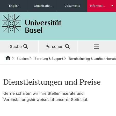
English
Organisationseinheiten
Dokumente
Informationen für...
Studieninteressierte
Suche
Personen
weitere Informationen
Studium
Beratung & Support
Berufseinstieg & Laufbahnberat
Home
Zurück
Aktuell
Studium
Berufseinstieg & Laufbahnberatung
Arbeitgeber von A–Z
Studierende
Dienstleistungen und Preise
Studium
Vor dem Studium
Aktuelles
Dienstleistungen und Preise
Gerne schalten wir Ihre Stelleninserate und
Veranstaltungshinweise auf unserer Seite auf.
Forschung
Tipps & Literatur
Formular Arbeitgeber-Porträt
Studienangebot
weitere Informationen
Lehre
Bewerbungstraining
Anmeldung & Zulassung