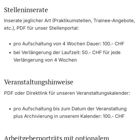
Stelleninserate
Dozierende
Termine & Fristen
Inserate jeglicher Art (Praktikumstellen, Trainee-Angebote,
etc.), PDF für unser Stellenportal:
Dokumente und Verifikation
pro Aufschaltung von 4 Wochen Dauer: 100.- CHF
«Start Smart»-Week
weitere Informationen
bei Verlängerung der Laufzeit: 50.- CHF für jede
Verlängerung von 4 Wochen
Mobilität
Campus Credits
Veranstaltungshinweise
Campus Stories
PDF oder Direktlink für unseren Veranstaltungskalender:
Hörerinnen/Hörer
pro Aufschaltung bis zum Datum der Veranstaltung
plus Archivierung in unserem Kalender: 100.- CHF
Student Life
Arbeitgeberporträts mit optionalem
Beratung & Support