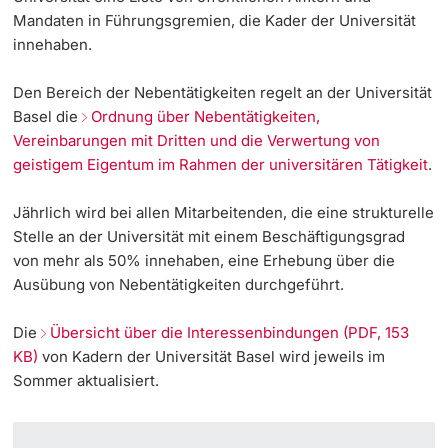
Mandaten in Führungsgremien, die Kader der Universität
Weiterbildung
Innovation
Universitätsbibliothek Basel
innehaben.
Doktorierende
Universität
Fakultäten & Departemente
Museen & Sammlungen
Den Bereich der Nebentätigkeiten regelt an der Universität
Basel die
Ordnung über Nebentätigkeiten,
Vereinbarungen mit Dritten und die Verwertung von
Netzwerke & Partnerschaften
Botanischer Garten
geistigem Eigentum im Rahmen der universitären Tätigkeit
.
weitere Informationen
Universität & Gesellschaft
Dies academicus
Jährlich wird bei allen Mitarbeitenden, die eine strukturelle
Stelle an der Universität mit einem Beschäftigungsgrad
Nebentätigkeiten & Interessenbindungen
Jobs & Karriere
von mehr als 50% innehaben, eine Erhebung über die
Fördernde & Alumni
Ausübung von Nebentätigkeiten durchgeführt.
Immobilien & Bauprojekte
Die
Übersicht über die Interessenbindungen (PDF, 153
Rechtserlasse
KB)
von Kadern der Universität Basel wird jeweils im
Sommer aktualisiert.
Fundraising
weitere Informationen
Merchandise