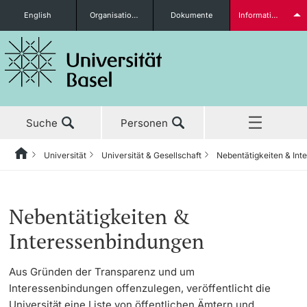
English
Organisationseinheiten
Dokumente
Informationen für...
Studieninteressierte
Suche
Personen
weitere Informationen
Universität
Universität & Gesellschaft
Nebentätigkeiten & In
Home
Zurück
Aktuell
Universität
Universität & Gesellschaft
Studierende
Nebentätigkeiten &
Studium
Porträt
Junior Campus
Interessenbindungen
Forschung
Leitung & Organisation
SeniorenUni
Aus Gründen der Transparenz und um
weitere Informationen
Interessenbindungen offenzulegen, veröffentlicht die
Lehre
Administration & Services
Uni am Markt
Universität eine Liste von öffentlichen Ämtern und