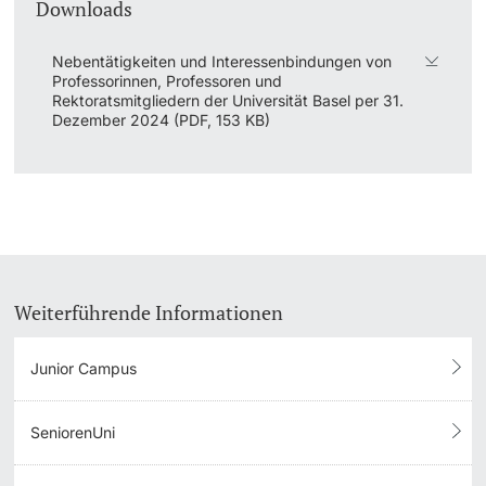
Downloads
Dozierende
KI-Initiative
Nebentätigkeiten und Interessenbindungen von
Professorinnen, Professoren und
Rektoratsmitgliedern der Universität Basel per 31.
Notfall & Beratung
Dezember 2024 (PDF, 153 KB)
Kontakt & Anfahrt
weitere Informationen
Weiterführende Informationen
Junior Campus
SeniorenUni