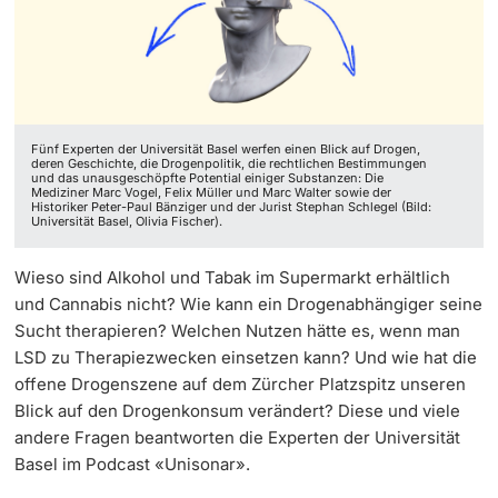
Weiterbildung
Universität in den Medien
Streit & Versöhnung
Cannabis legalisieren? (S3|EP4)
Doktorierende
Universität
Veranstaltungskalender
Selbstoptimierung
Was ist legal und was nicht? (S3|EP5)
Fünf Experten der Universität Basel werfen einen Blick auf Drogen,
Social Media
Drogen
deren Geschichte, die Drogenpolitik, die rechtlichen Bestimmungen
und das unausgeschöpfte Potential einiger Substanzen: Die
Mediziner Marc Vogel, Felix Müller und Marc Walter sowie der
weitere Informationen
Historiker Peter-Paul Bänziger und der Jurist Stephan Schlegel (Bild:
UNI NOVA
Gerechtigkeit
Universität Basel, Olivia Fischer).
Service für Medien
Social Media
Wieso sind Alkohol und Tabak im Supermarkt erhältlich
Fördernde & Alumni
und Cannabis nicht? Wie kann ein Drogenabhängiger seine
Podcasts
Sucht therapieren? Welchen Nutzen hätte es, wenn man
LSD zu Therapiezwecken einsetzen kann? Und wie hat die
Ukraine
offene Drogenszene auf dem Zürcher Platzspitz unseren
Blick auf den Drogenkonsum verändert? Diese und viele
andere Fragen beantworten die Experten der Universität
weitere Informationen
Basel im Podcast «Unisonar».