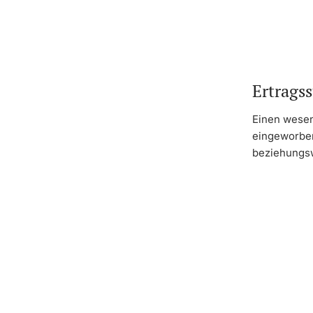
Ertrags
Einen wesent
eingeworbene
beziehungsw