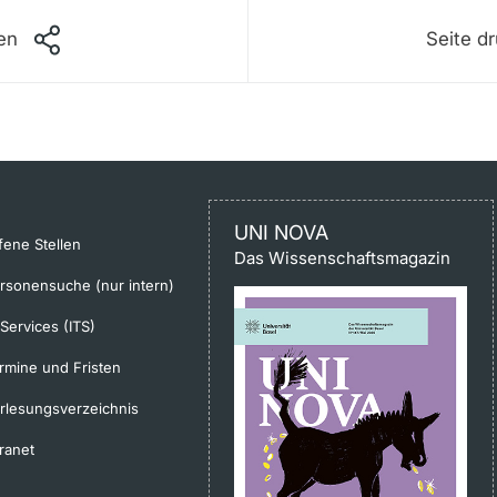
len
Seite d
UNI NOVA
fene Stellen
Das Wissenschaftsmagazin
rsonensuche (nur intern)
-Services (ITS)
rmine und Fristen
rlesungsverzeichnis
tranet