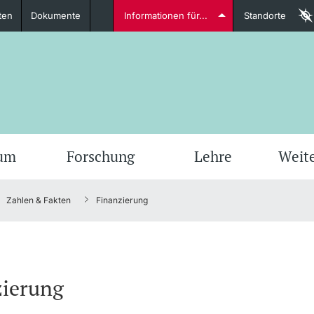
ten
Dokumente
Informationen für...
Standorte
Studierende
weitere Informationen
weit
ium
Forschung
Lehre
Weit
Zahlen & Fakten
Finanzierung
Dozierende
zierung
weitere Informationen