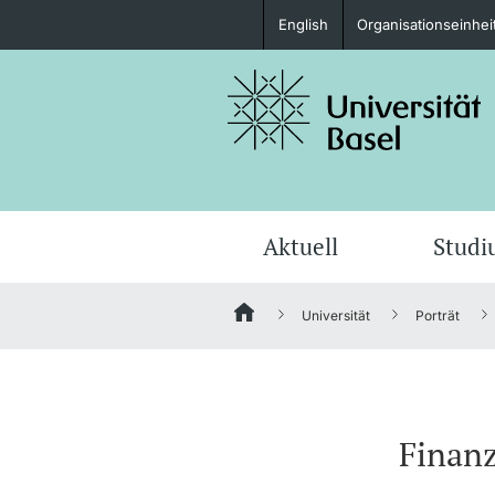
English
Organisationseinhei
Studieninteressierte
weitere Informationen
Aktuell
Stud
Universität
Porträt
Fördernde & Alumni
Finan
weitere Informationen