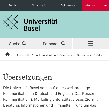
English
Organisationseinheiten
Dokumente
Informationen für...
Studieninteressierte
Suche
Personen
weitere Informationen
Universität
Administration & Services
Bereich der Rektorin
Home
Zurück
Aktuell
Universität
Administration & Services
Bereich der Rektorin
Kommunikation & Marketing
Kommunikation
Studierende
Übersetzungen
Studium
Porträt
Bereich der Rektorin
Büro der Rektorin
Kommunikation
Die Universität Basel setzt auf eine zweisprachige
Kommunikation in Deutsch und Englisch. Das Ressort
Forschung
Leitung & Organisation
Innovation und Corporate Relations
Marketing
Generalsekretariat
Kommunikation & Marketing unterstützt dieses Ziel mit
weitere Informationen
Beratung, Informationen und Hilfsmitteln rund um das
Lehre
Administration & Services
Kommunikation & Marketing
Web Services
Informationsversorgung &