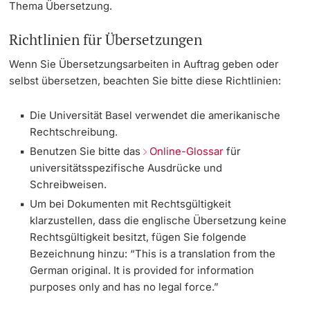
Thema Übersetzung.
Informationstechnologie (IVIT)
Weiterbildung
Öffentlichkeitsprinzip
Fundraising
Innovation
Richtlinien für Übersetzungen
Doktorierende
Vizerektorat Forschung
Universität
Event & Outreach
Rechtsdienst
Fakultäten & Departemente
Wenn Sie Übersetzungsarbeiten in Auftrag geben oder
Vizerektorat Lehre
selbst übersetzen, beachten Sie bitte diese Richtlinien:
Corporate Design
Netzwerke & Partnerschaften
Vizerektorat People & Culture
Die Universität Basel verwendet die amerikanische
weitere Informationen
Rechtschreibung.
Universität & Gesellschaft
Direktion Infrastruktur & Betrieb
Benutzen Sie bitte das
Online-Glossar
für
Jobs & Karriere
universitätsspezifische Ausdrücke und
Direktion Finanzen
Schreibweisen.
Fördernde & Alumni
Immobilien & Bauprojekte
Um bei Dokumenten mit Rechtsgültigkeit
klarzustellen, dass die englische Übersetzung keine
Rechtserlasse
Rechtsgültigkeit besitzt, fügen Sie folgende
Bezeichnung hinzu: “This is a translation from the
German original. It is provided for information
Fundraising
weitere Informationen
purposes only and has no legal force.”
Merchandise