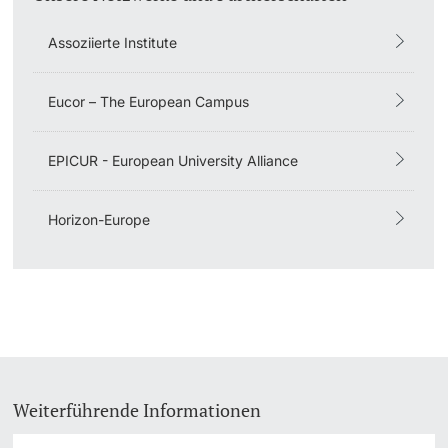
Dozierende
Assoziierte Institute
KI-Initiative
Notfall & Beratung
Eucor – The European Campus
Kontakt & Anfahrt
weitere Informationen
EPICUR - European University Alliance
Horizon-Europe
Weiterführende Informationen