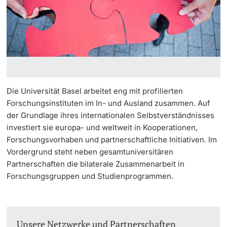
Weiterbildung
Innovation
Doktorierende
Universität
Fakultäten & Departemente
Netzwerke & Partnerschaften
Die Universität Basel arbeitet eng mit profilierten
weitere Informationen
Universität & Gesellschaft
Forschungsinstituten im In- und Ausland zusammen. Auf
der Grundlage ihres internationalen Selbstverständnisses
Jobs & Karriere
investiert sie europa- und weltweit in Kooperationen,
Fördernde & Alumni
Forschungsvorhaben und partnerschaftliche Initiativen. Im
Immobilien & Bauprojekte
Vordergrund steht neben gesamtuniversitären
Partnerschaften die bilaterale Zusammenarbeit in
Rechtserlasse
Forschungsgruppen und Studienprogrammen.
Fundraising
weitere Informationen
Unsere Netzwerke und Partnerschaften
Merchandise