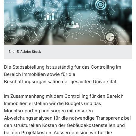
Informationstechnologie (IVIT)
Weiterbildung
IT-Services
Innovation
Doktorierende
Vizerektorat Forschung
Universität
IT-Portfoliomanagement
Fakultäten & Departemente
Vizerektorat Lehre
Chief Information Security Officer
Netzwerke & Partnerschaften
Vizerektorat People & Culture
Bild: © Adobe Stock
weitere Informationen
Portfoliomanagement
Universität & Gesellschaft
Direktion Infrastruktur & Betrieb
Die Stabsabteilung ist zuständig für das Controlling im
Bauprojektmanagement
Jobs & Karriere
Bereich Immobilien sowie für die
Direktion Finanzen
Fördernde & Alumni
Beschaffungsorganisation der gesamten Universität.
Gebäudetechnik & Betrieb
Immobilien & Bauprojekte
Im Zusammenhang mit dem Controlling für den Bereich
Immobilien erstellen wir die Budgets und das
Tierbetriebe
Rechtserlasse
Monatsreporting und sorgen mit unseren
Abweichungsanalysen für die notwendige Transparenz bei
Sicherheit & Gesundheit
Fundraising
weitere Informationen
den strukturellen Kosten der Gebäudekostenstellen und
bei den Projektkosten. Ausserdem sind wir für die
Merchandise