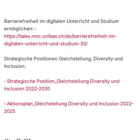
Dozierende
Termine & Fristen
Barrierefreiheit im digitalen Unterricht und Studium
ermöglichen:
Dokumente und Verifikation
https://tales.nmc.unibas.ch/de/barrierefreiheit-im-
digitalen-unterricht-und-studium-33/
«Start Smart»-Week
weitere Informationen
Strategische Positionen Gleichstellung, Diversity und
Mobilität
Inclusion:
Campus Credits
Strategische Position_Gleichstellung Diversity und
Inclusion 2022-2030
Campus Stories
Aktionsplan_Gleichstellung Diversity und Inclusion 2022-
Hörerinnen/Hörer
2025
Student Life
Beratung & Support