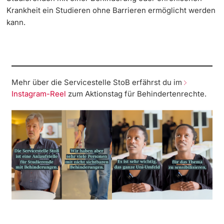
Krankheit ein Studieren ohne Barrieren ermöglicht werden
Weiterbildung
Psychologische Hilfe - Erfolgreich studieren
Termine & Fristen
kann.
Doktorierende
Universität
Sexuelle Belästigung
Informationen, Veranstaltungen & Schnuppern
Sozialberatung
Studienberatung
Mehr über die Servicestelle StoB erfährst du im
weitere Informationen
Instagram-Reel
zum Aktionstag für Behindertenrechte.
Solidaritätsfond der Studierenden
Studienfachberatung
Fünf Gründe, in Basel zu studieren
Fördernde & Alumni
Im Studium
Vorlesungsverzeichnis
Belegen
weitere Informationen
Rückmelden