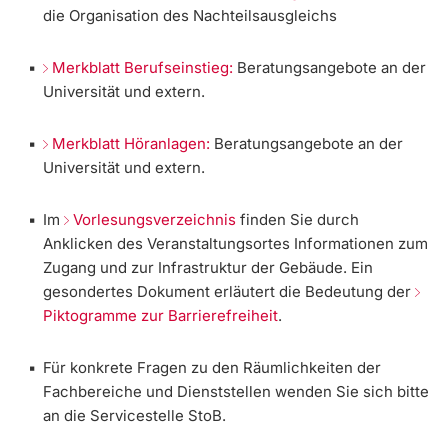
die Organisation des Nachteilsausgleichs
Langes Studium
Merkblatt Berufseinstieg:
Beratungsangebote an der
Universität und extern.
Lernen & Lehren
Merkblatt Höranlagen:
Beratungsangebote an der
KI in Studium und Lehre
Universität und extern.
Digitales Lernen
Im
Vorlesungsverzeichnis
finden Sie durch
Anklicken des Veranstaltungsortes Informationen zum
Sprachenzentrum
Zugang und zur Infrastruktur der Gebäude. Ein
gesondertes Dokument erläutert die Bedeutung der
Universitätsbibliothek Basel
Piktogramme zur Barrierefreiheit
.
Lernbörse
Für konkrete Fragen zu den Räumlichkeiten der
Fachbereiche und Dienststellen wenden Sie sich bitte
Lernräume
an die Servicestelle StoB.