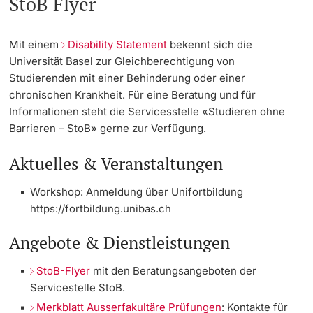
StoB Flyer
Studienfachberatung
Mit einem
Disability Statement
bekennt sich die
Universität Basel zur Gleichberechtigung von
Studienberatung
Studierenden mit einer Behinderung oder einer
chronischen Krankheit. Für eine Beratung und für
Studienfinanzierung
Informationen steht die Servicesstelle «Studieren ohne
Barrieren – StoB» gerne zur Verfügung.
Berufseinstieg & Laufbahnberatung
Aktuelles & Veranstaltungen
Soziales & Gesundheit
Workshop: Anmeldung über Unifortbildung
Militär- & Zivildienst
https://fortbildung.unibas.ch
Angebote & Dienstleistungen
Inklusive Universität
StoB-Flyer
mit den Beratungsangeboten der
Koordinationsstelle für Geflüchtete
Servicestelle StoB.
Merkblatt Ausserfakultäre Prüfungen
: Kontakte für
Beratungswegweiser