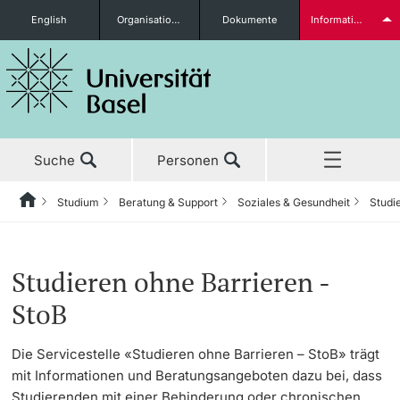
English
Organisationseinheiten
Dokumente
Informationen für...
Studieninteressierte
Suche
Personen
weitere Informationen
Studium
Beratung & Support
Soziales & Gesundheit
Studi
Home
Zurück
Aktuell
Studium
Soziales & Gesundheit
Studieren ohne Barrieren - StoB
Studierende
Studieren ohne Barrieren -
Studium
Vor dem Studium
Studieren ohne Barrieren - StoB
Veranstaltungen
StoB
Forschung
Kinderbetreuung
Studienangebot
Die Servicestelle «Studieren ohne Barrieren – StoB» trägt
weitere Informationen
mit Informationen und Beratungsangeboten dazu bei, dass
Lehre
Studium und Familie
Anmeldung & Zulassung
Studierenden mit einer Behinderung oder chronischen