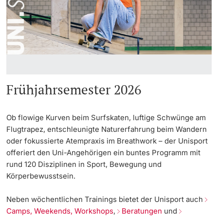
Informationstechnologie (IVIT)
Weiterbildung
Universitätssport
Allgemeine Infos
Innovation
Doktorierende
Vizerektorat Forschung
Universität
Teilnahmeberechtigung
AlumniBasel
Fakultäten & Departemente
Vizerektorat Lehre
Über uns
Netzwerke & Partnerschaften
Vizerektorat People & Culture
Frühjahrsemester 2026
weitere Informationen
Universität & Gesellschaft
Direktion Infrastruktur & Betrieb
Ob flowige Kurven beim Surfskaten, luftige Schwünge am
Jobs & Karriere
Flugtrapez, entschleunigte Naturerfahrung beim Wandern
Direktion Finanzen
Fördernde & Alumni
oder fokussierte Atempraxis im Breathwork – der Unisport
Immobilien & Bauprojekte
offeriert den Uni-Angehörigen ein buntes Programm mit
rund 120 Disziplinen in Sport, Bewegung und
Rechtserlasse
Körperbewusstsein.
Fundraising
weitere Informationen
Neben wöchentlichen Trainings bietet der Unisport auch
Camps, Weekends, Workshops
,
Beratungen
und
Merchandise