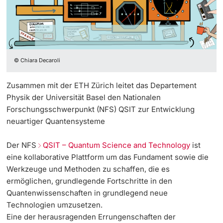
Nationale Netzwerke
Weiterbildung
NFS QSIT
Projektförderung
Doktorierende
Europäische Netzwerke
Universität
Personenförderung
Regionale Partner-Institutionen
© Chiara Decaroli
Core Facilities, Sammlungen & Editionen
UNIverse Forschungsportal
Zusammen mit der ETH Zürich leitet das Departement
weitere Informationen
Technologietransfer
Physik der Universität Basel den Nationalen
Forschungsporträts
Forschungsschwerpunkt (NFS) QSIT zur Entwicklung
Qualitätsmanagement Forschung
neuartiger Quantensysteme
Basel Biomed Symposium 2025
Fördernde & Alumni
Der NFS
QSIT – Quantum Science and Technology
ist
Beratung & FAQ
eine kollaborative Plattform um das Fundament sowie die
Werkzeuge und Methoden zu schaffen, die es
Kongressförderung
ermöglichen, grundlegende Fortschritte in den
Quantenwissenschaften in grundlegend neue
weitere Informationen
Technologien umzusetzen.
Eine der herausragenden Errungenschaften der