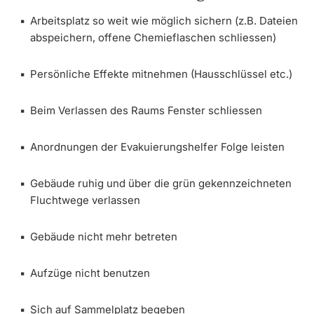
Arbeitsplatz so weit wie möglich sichern (z.B. Dateien
Weiterbildung
abspeichern, offene Chemieflaschen schliessen)
Doktorierende
Universität
Persönliche Effekte mitnehmen (Hausschlüssel etc.)
Beim Verlassen des Raums Fenster schliessen
weitere Informationen
Anordnungen der Evakuierungshelfer Folge leisten
Gebäude ruhig und über die grün gekennzeichneten
Fördernde & Alumni
Fluchtwege verlassen
Gebäude nicht mehr betreten
Aufzüge nicht benutzen
weitere Informationen
Sich auf Sammelplatz begeben