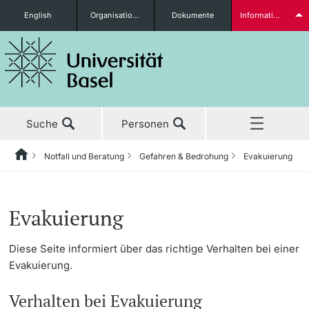
English
Organisationseinheiten
Dokumente
Informationen für...
Studieninteressierte
Suche
Personen
weitere Informationen
Notfall und Beratung
Gefahren & Bedrohung
Evakuierung
Home
Zurück
Aktuell
Studierende
Evakuierung
Studium
Diese Seite informiert über das richtige Verhalten bei einer
Evakuierung.
Forschung
weitere Informationen
Verhalten bei Evakuierung
Lehre