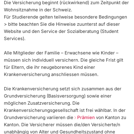
Die Versicherung beginnt (rückwirkend) zum Zeitpunkt der
Informationstechnologie (IVIT)
Wohnsitznahme in der Schweiz.
Weiterbildung
Grants Office
Welcome & Euraxess Center
Innovation
Doktorierende
Für Studierende gelten teilweise besondere Bedingungen
Vizerektorat Forschung
> bitte beachten Sie die Hinweise zuunterst auf dieser
Universität
sciCORE
Interkulturelles
Fakultäten & Departemente
Website und den Service der Sozialberatung (Student
Vizerektorat Lehre
Services).
Technologietransfer
Netzwerke & Partnerschaften
Vizerektorat People & Culture
Alle Mitglieder der Familie – Erwachsene wie Kinder –
weitere Informationen
International Office
Universität & Gesellschaft
müssen sich individuell versichern. Die gleiche Frist gilt
Direktion Infrastruktur & Betrieb
für Eltern, die ihr neugeborenes Kind einer
Jobs & Karriere
Krankenversicherung anschliessen müssen.
Direktion Finanzen
Fördernde & Alumni
Immobilien & Bauprojekte
Die Krankenversicherung setzt sich zusammen aus der
Grundversicherung (Basisversorgung) sowie einer
Rechtserlasse
möglichen Zusatzversicherung. Die
Krankenversicherungsgesellschaft ist frei wählbar. In der
Fundraising
Grundversicherung variieren die
Prämien
von Kanton zu
weitere Informationen
Kanton. Die Versicherer müssen die/den Versicherte/n
unabhängig von Alter und Gesundheitszustand ohne
Merchandise