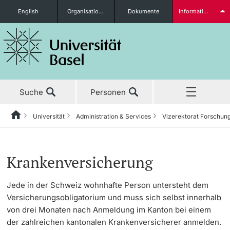
English
Organisationseinheiten
Dokumente
Informationen für...
Studieninteressierte
Suche
Personen
weitere Informationen
Universität
Administration & Services
Vizerektorat Forschun
Home
Zurück
Aktuell
Universität
Administration & Services
Vizerektorat Forschung
International Office
Welcome & Euraxess Center
Studierende
Krankenversicherung
Studium
Porträt
Bereich der Rektorin
Stab Forschung
Student Exchange
Jede in der Schweiz wohnhafte Person untersteht dem
Versicherungsobligatorium und muss sich selbst innerhalb
Forschung
Leitung & Organisation
Generalsekretariat
Research Compliance Office
International Relations
von drei Monaten nach Anmeldung im Kanton bei einem
weitere Informationen
der zahlreichen kantonalen Krankenversicherer anmelden.
Lehre
Administration & Services
Informationsversorgung &
Ressort Nachwuchsförderung
10 Jahre Jubiläum