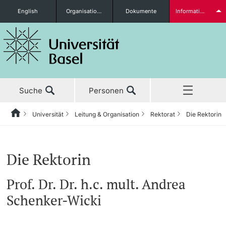
English
Organisationseinheiten
Dokumente
Informationen für...
Studieninteressierte
Suche
Personen
weitere Informationen
Universität
Leitung & Organisation
Rektorat
Die Rektorin
Home
Zurück
Aktuell
Universität
Leitung & Organisation
Rektorat
Studierende
Die Rektorin
Studium
Porträt
Universitätsrat
Aufgaben
Prof. Dr. Dr. h.c. mult. Andrea
Forschung
Schenker-Wicki
Leitung & Organisation
Rektorat
Beschlüsse
weitere Informationen
Lehre
Vizerektor Forschung
Gremien & Kommissionen
Administration & Services