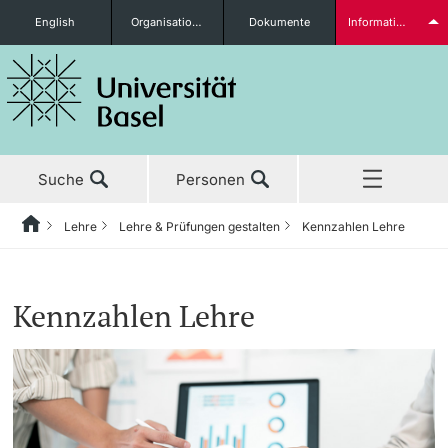
English
Organisationseinheiten
Dokumente
Informationen für...
Studieninteressierte
Suche
Personen
weitere Informationen
Lehre
Lehre & Prüfungen gestalten
Kennzahlen Lehre
Home
Zurück
Aktuell
Lehre
Studierende
Kennzahlen Lehre
Studium
Lehrkultur
Forschung
Lehre aktuell
weitere Informationen
Lehre
Lehrkultur an der Universität Basel