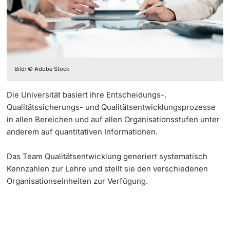
Weiterbildung
Teaching Excellence Awards 2025
Doktorierende
Universität
Qualitätskultur
Bild: © Adobe Stock
Kommissionen
weitere Informationen
Die Universität basiert ihre Entscheidungs-,
LearnTechNet
Qualitätssicherungs- und Qualitätsentwicklungsprozesse
in allen Bereichen und auf allen Organisationsstufen unter
Strategie Digitalisierung in der Lehre
anderem auf quantitativen Informationen.
Fördernde & Alumni
KI in Studium und Lehre
Das Team Qualitätsentwicklung generiert systematisch
Kennzahlen zur Lehre und stellt sie den verschiedenen
UPGRADE your digital skills
Organisationseinheiten zur Verfügung.
Beratung & Support: A–Z
weitere Informationen
Lehre & Prüfungen gestalten