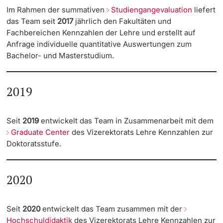
EvaSys | Umfragen
Im Rahmen der summativen
Studiengangevaluation
liefert
das Team seit
2017
jährlich den Fakultäten und
Fachbereichen Kennzahlen der Lehre und erstellt auf
Kennzahlen Lehre
Anfrage individuelle quantitative Auswertungen zum
Bachelor- und Masterstudium.
Kompetenzen erwerben
Zertifikate Hochschuldidaktik
2019
Qualifikationsangebote
Seit
2019
entwickelt das Team in Zusammenarbeit mit dem
Graduate Center
des Vizerektorats Lehre Kennzahlen zur
Webportal Digital Skills
Doktoratsstufe.
Bibliothek
2020
Studienangebot entwickeln
Seit
2020
entwickelt das Team zusammen mit der
Revisionen und Neuentwicklungen
Hochschuldidaktik
des Vizerektorats Lehre Kennzahlen zur