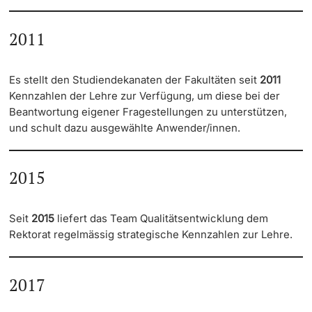
Dozierende
Lernplattform ADAM und Prüfungsplattform ADAM
2011
EXAM
Es stellt den Studiendekanaten der Fakultäten seit
2011
eAssessment
Kennzahlen der Lehre zur Verfügung, um diese bei der
Beantwortung eigener Fragestellungen zu unterstützen,
weitere Informationen
Multimediale Unterstützung für Dozierende
und schult dazu ausgewählte Anwender/innen.
EduTools
2015
EduSpaces
Seit
2015
liefert das Team Qualitätsentwicklung dem
EUCOR - The European Campus
Rektorat regelmässig strategische Kennzahlen zur Lehre.
Qualitätsmanagement Lehre
2017
Evaluation von Prüfungen und Leistungsnachweisen