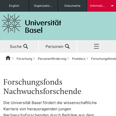
English
Organisationseinheiten
Dokumente
Informationen für...
Studieninteressierte
Suche
Personen
weitere Informationen
Forschung
Personenförderung
Postdocs
Forschungsfond
Home
Zurück
Aktuell
Forschung
Personenförderung
Postdocs
Studierende
Forschungsfonds
Studium
Forschen in Basel
Doktorierende
Find a Postdoc-Position
Nachwuchsforschende
Forschung
Akademische Laufbahn
Postdocs
Ausschreibungen
Die Universität Basel fördert die wissenschaftliche
weitere Informationen
Karriere von herausragenden jungen
Lehre
Werte & Ethik
Forschungsfonds Nachwuchsforschende
Etablierte Forschende
Nachwuchsforschenden durch Beiträge aus dem