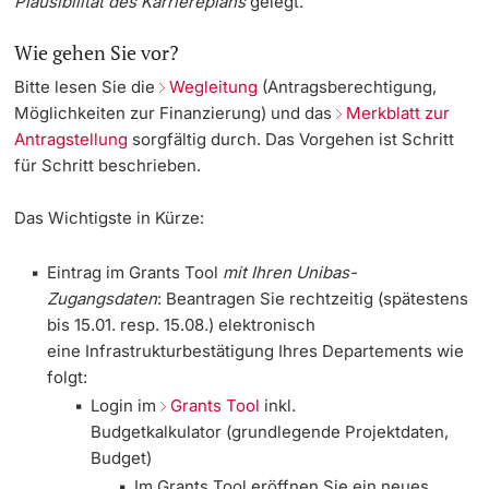
Plausibilität des Karriereplans
gelegt.
Wie gehen Sie vor?
Bitte lesen Sie die
Wegleitung
(Antragsberechtigung,
Möglichkeiten zur Finanzierung) und das
Merkblatt zur
Antragstellung
sorgfältig durch. Das Vorgehen ist Schritt
für Schritt beschrieben.
Das Wichtigste in Kürze:
Eintrag im Grants Tool
mit Ihren Unibas-
Zugangsdaten
:
Beantragen Sie rechtzeitig
(spätestens
bis 15.01. resp. 15.08.)
elektronisch
eine Infrastrukturbestätigung Ihres Departements wie
folgt:
Login im
Grants Tool
inkl.
Budgetkalkulator
(grundlegende Projektdaten,
Budget)
Im Grants Tool eröffnen Sie ein neues