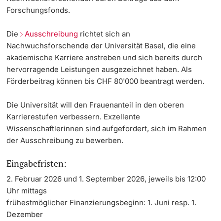
Forschungsfonds.
Weiterbildung
Projektförderung
Beiträge an wissenschaftliche Veranstaltungen
International Incoming
Doktorierende
Die
Ausschreibung
richtet sich an
Universität
Personenförderung
Mobilitätsbeiträge
International Outgoing
Nachwuchsforschende der Universität Basel, die eine
akademische Karriere anstreben und sich bereits durch
hervorragende Leistungen ausgezeichnet haben. Als
Reisefonds
Coaching (SNSF Starting Grants und SNSF Consolidator
Core Facilities, Sammlungen & Editionen
Förderbeitrag können bis CHF 80'000 beantragt werden.
Grants)
weitere Informationen
Gastvorträge
Technologietransfer
Die Universität will den Frauenanteil in den oberen
Forschungsfonds Nachwuchsforschende
Karrierestufen verbessern. Exzellente
stay on track
Qualitätsmanagement Forschung
Wissenschaftlerinnen sind aufgefordert, sich im Rahmen
Fördernde & Alumni
der Ausschreibung zu bewerben.
Academic Editing
Beratung & FAQ
Eingabefristen:
Kongressförderung
2. Februar 2026 und 1. September 2026, jeweils bis 12:00
Uhr mittags
weitere Informationen
frühestmöglicher Finanzierungsbeginn: 1. Juni resp. 1.
Dezember