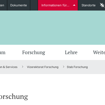
ten
Dokumente
Informationen für...
Standorte
Studierende
weitere Informationen
weit
ium
Forschung
Lehre
Weit
on & Services
Vizerektorat Forschung
Stab Forschung
Dozierende
Forschung
weitere Informationen