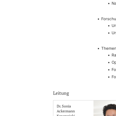
Na
Forschu
Un
Un
Theme
Ra
Op
F
Fo
Leitung
Dr. Sonia
Ackermann
Krzemnicki