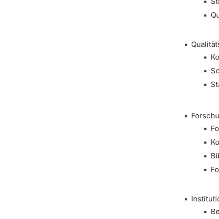
St
Qu
Qualitä
Ko
Sc
St
Forsch
Fo
Ko
Bi
Fo
Institu
Be