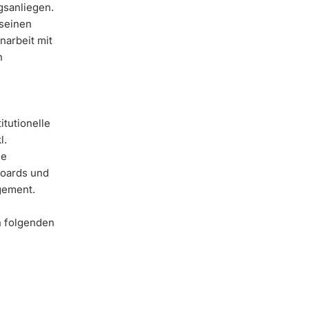
gsanliegen.
 seinen
narbeit mit
n
tutionelle
l.
me
Boards und
gement.
n folgenden