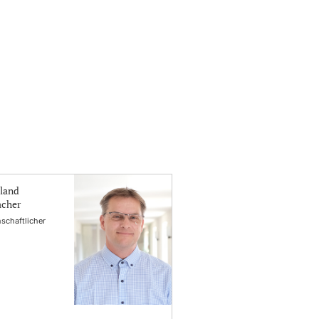
oland
acher
schaftlicher