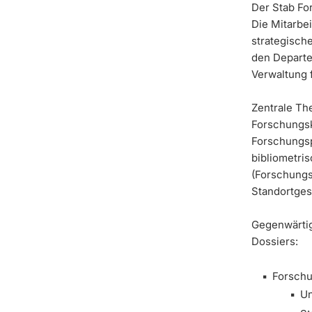
Der Stab Fo
Die Mitarbe
strategisch
den Departe
Verwaltung 
Zentrale Th
Forschungsk
Forschungsp
bibliometri
(Forschungs
Standortge
Gegenwärtig
Dossiers:
Forschu
Un