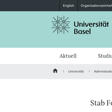
English
Organisationseinhei
Studieninteressierte
weitere Informationen
Aktuell
Stud
Universität
Administrati
Fördernde & Alumni
Stab 
weitere Informationen