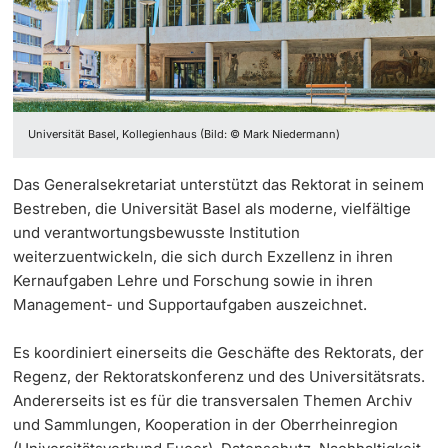
Informationstechnologie (IVIT)
Weiterbildung
EPICUR
Innovation
Doktorierende
Vizerektorat Forschung
Universität
Datenschutzbeauftragte der Universität
Fakultäten & Departemente
Vizerektorat Lehre
Universität Basel, Kollegienhaus (Bild: © Mark Niedermann)
Nachhaltigkeit
Netzwerke & Partnerschaften
Vizerektorat People & Culture
weitere Informationen
Das Generalsekretariat unterstützt das Rektorat in seinem
Qualitätsentwicklung
Universität & Gesellschaft
Bestreben, die Universität Basel als moderne, vielfältige
Direktion Infrastruktur & Betrieb
und verantwortungsbewusste Institution
Jobs & Karriere
weiterzuentwickeln, die sich durch Exzellenz in ihren
Direktion Finanzen
Fördernde & Alumni
Kernaufgaben Lehre und Forschung sowie in ihren
Immobilien & Bauprojekte
Management- und Supportaufgaben auszeichnet.
Rechtserlasse
Es koordiniert einerseits die Geschäfte des Rektorats, der
Regenz, der Rektoratskonferenz und des Universitätsrats.
Fundraising
weitere Informationen
Andererseits ist es für die transversalen Themen Archiv
und Sammlungen, Kooperation in der Oberrheinregion
Merchandise