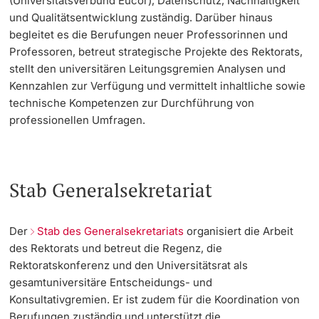
(Universitätsverbund Eucor), Datenschutz, Nachhaltigkeit
und Qualitätsentwicklung zuständig. Darüber hinaus
Dozierende
KI-Initiative
begleitet es die Berufungen neuer Professorinnen und
Professoren, betreut strategische Projekte des Rektorats,
Notfall & Beratung
stellt den universitären Leitungsgremien Analysen und
Kennzahlen zur Verfügung und vermittelt inhaltliche sowie
Kontakt & Anfahrt
technische Kompetenzen zur Durchführung von
weitere Informationen
professionellen Umfragen.
Stab Generalsekretariat
Der
Stab des Generalsekretariats
organisiert die Arbeit
des Rektorats und betreut die Regenz, die
Rektoratskonferenz und den Universitätsrat als
gesamtuniversitäre Entscheidungs- und
Konsultativgremien. Er ist zudem für die Koordination von
Berufungen zuständig und unterstützt die