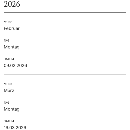
2026
Weiterbildung
Gremienkalender
Innovation
Doktorierende
MONAT
Universität
Fakultäten & Departemente
Februar
Netzwerke & Partnerschaften
TAG
Montag
weitere Informationen
Universität & Gesellschaft
DATUM
09.02.2026
Jobs & Karriere
Fördernde & Alumni
Immobilien & Bauprojekte
MONAT
März
Rechtserlasse
TAG
Montag
Fundraising
weitere Informationen
DATUM
16.03.2026
Merchandise