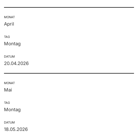
Dozierende
KI-Initiative
MONAT
April
Notfall & Beratung
TAG
Montag
Kontakt & Anfahrt
weitere Informationen
DATUM
20.04.2026
MONAT
Mai
TAG
Montag
DATUM
18.05.2026