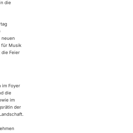
n die
rtag
e
s neuen
 für Musik
die Feier
n im Foyer
nd die
owie im
srätin der
Landschaft.
 nehmen