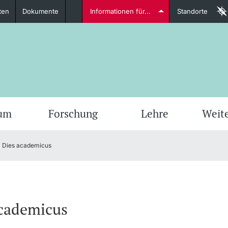
ten
Dokumente
Informationen für...
Standorte
Studierende
weitere Informationen
weit
ium
Forschung
Lehre
Weit
Dies academicus
Dozierende
academicus
weitere Informationen