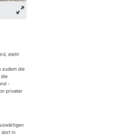
Die Chargierten der akademischen Studentenverbindungen tragen
Christian Flierl, Universität Basel)
rd, steht
n zudem die
 die
und -
on privater
auswärtigen
dort in