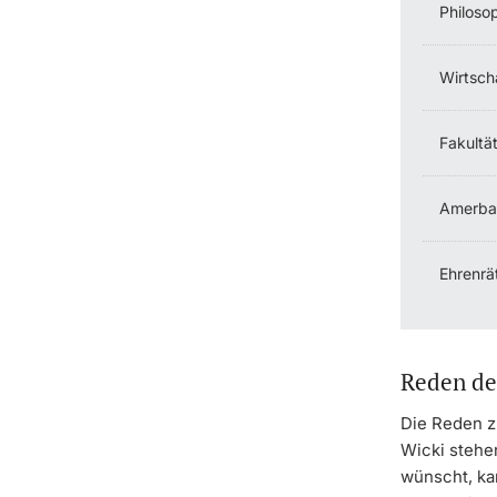
Philoso
Wirtsch
Fakultä
Amerba
Ehrenrä
Reden de
Die Reden z
Wicki stehe
wünscht, ka