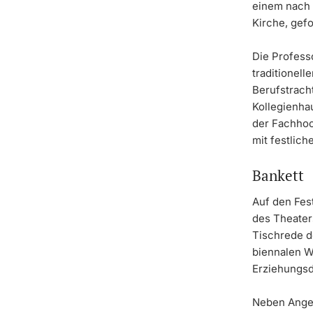
einem nach 
Kirche, gef
Die Profess
traditionell
Berufstrach
Kollegienha
der Fachhoc
mit festlich
Bankett
Auf den Fest
des Theater
Tischrede d
biennalen W
Erziehungsd
Neben Angeh