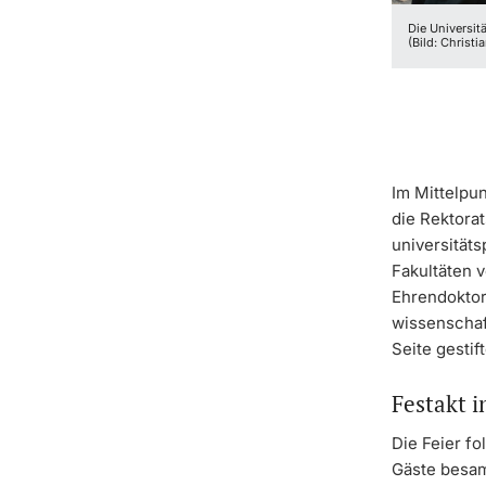
Die Universit
(Bild: Christia
Im Mittelpun
die Rektora
universität
Fakultäten 
Ehrendoktor
wissenschaft
Seite gestif
Festakt i
Die Feier fo
Gäste besam