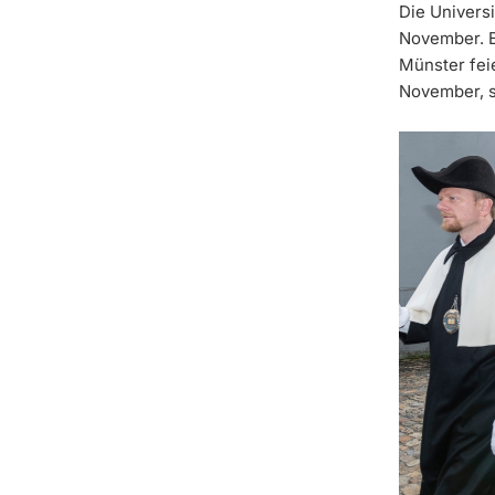
Die Universi
November. Er
Münster feie
November, st