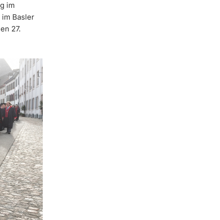
ag im
 im Basler
en 27.