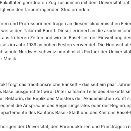
Fakultäten geordneten Zug zusammen mit dem Universitätsrat i
olgt von den farbentragenden Studierenden.
oren und Professorinnen tragen an diesem akademischen Feie
erweise den Talar mit Barett. Dieser erinnert an die akademisch
t aus früheren Zeiten und wird in Basel seit der Einweihung de
uses im Jahr 1939 an hohen Festen verwendet. Die Hochschule
hschule Nordwestschweiz umrahmt als Partner der Universität 
er Musik.
akt folgt das traditionsreiche Bankett – das seit ein paar Jahre
s Basel ausgerichtet wird. Unterhaltsame Teile des Banketts si
er Rektorin, die Replik des Meisters der Akademischen Zunft s
echsel die Ansprache des Regierungsrates oder der Regierung
epartemente des Kantons Basel-Stadt und des Kantons Basel-
örigen der Universität, den Ehrendoktoren und Preisträgern