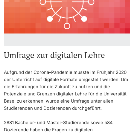
Informationstechnologie (IVIT)
Weiterbildung
Sprachenzentrum
Innovation
Doktorierende
Vizerektorat Forschung
Universität
Studienberatung
Fakultäten & Departemente
Vizerektorat Lehre
Drehscheibe UNI / GYM
Netzwerke & Partnerschaften
Vizerektorat People & Culture
Umfrage zur digitalen Lehre
weitere Informationen
Umfrage Digitales Frühjahrssemester 2020
Universität & Gesellschaft
Direktion Infrastruktur & Betrieb
Aufgrund der Corona-Pandemie musste im Frühjahr 2020
Jobs & Karriere
der Unterricht auf digitale Formate umgestellt werden. Um
Direktion Finanzen
Fördernde & Alumni
die Erfahrungen für die Zukunft zu nutzen und die
Immobilien & Bauprojekte
Potenziale und Grenzen digitaler Lehre für die Universität
Basel zu erkennen, wurde eine Umfrage unter allen
Rechtserlasse
Studierenden und Dozierenden durchgeführt.
Fundraising
weitere Informationen
2881 Bachelor- und Master-Studierende sowie 584
Dozierende haben die Fragen zu digitalen
Merchandise