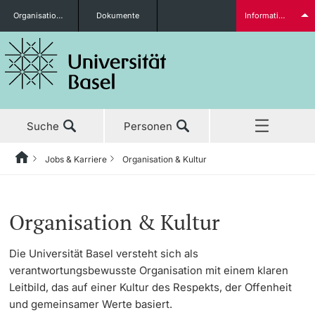
Organisationseinheiten
Dokumente
Informationen für...
Studieninteressierte
Suche
Personen
weitere Informationen
Jobs & Karriere
Organisation & Kultur
Home
Aktuell
Studierende
Organisation & Kultur
Studium
Die
Universität Basel
versteht sich als
verantwortungsbewusste Organisation
mit einem klaren
Forschung
Leitbild, das auf einer
Kultur des Respekts, der Offenheit
weitere Informationen
und gemeinsamer Werte
basiert.
Lehre