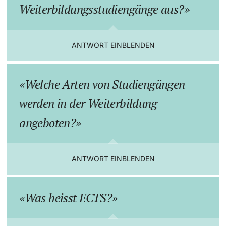
Weiterbildungsstudiengänge aus?
Weiterbildung
Team & Kontakt
Doktorierende
Universität
ANTWORT EINBLENDEN
Informationen & Materialien
FAQ Weiterbildung
Welche Arten von Studiengängen
weitere Informationen
werden in der Weiterbildung
angeboten?
Fördernde & Alumni
ANTWORT EINBLENDEN
Was heisst ECTS?
weitere Informationen