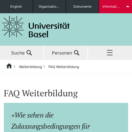
English
Organisationseinheiten
Dokumente
Informationen für...
Studieninteressierte
Suche
Personen
weitere Informationen
Weiterbildung
FAQ Weiterbildung
Home
Zurück
Aktuell
Weiterbildung
Studierende
FAQ Weiterbildung
Studium
Studienangebot
Wie sehen die
Forschung
Insights Weiterbildung
weitere Informationen
Zulassungsbedingungen für
Lehre
Infoveranstaltungen & Events