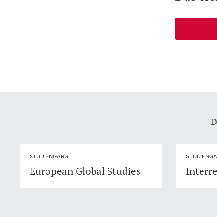
D
STUDIENGANG
STUDIENG
European Global Studies
Interre