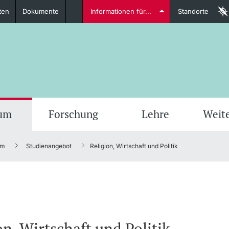
ten
Dokumente
Informationen für...
Standorte
Studierende
weitere Informationen
weit
ium
Forschung
Lehre
Weit
um
Studienangebot
Religion, Wirtschaft und Politik
Dozierende
weitere Informationen
on, Wirtschaft und Politik