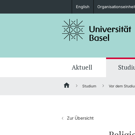
English
Organisationseinhei
Studieninteressierte
weitere Informationen
Aktuell
Stud
Studium
Vor dem Studi
Fördernde & Alumni
Zur Übersicht
weitere Informationen
Religi