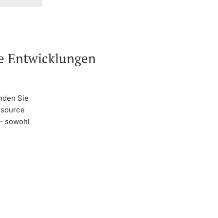
he Entwicklungen
nden Sie
ssource
 – sowohl