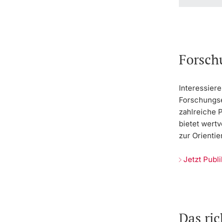
Forsch
Interessiere
Forschungse
zahlreiche 
bietet wertv
zur Orientie
Jetzt Publ
Das ri