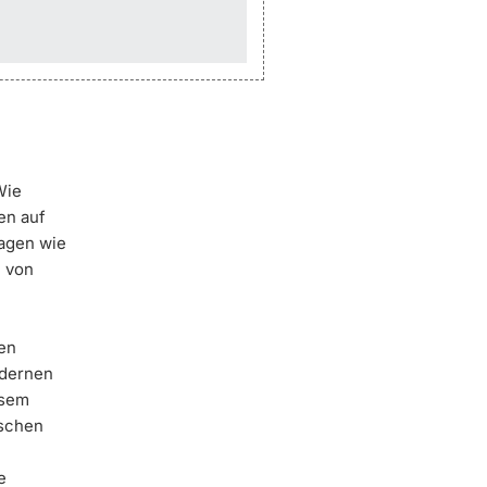
Wie
en auf
ragen wie
e von
den
odernen
esem
ischen
e