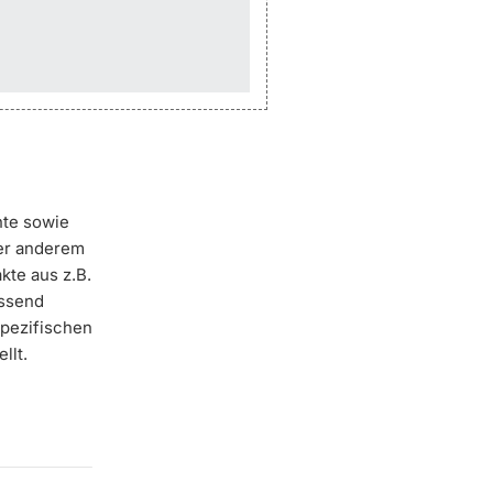
hte sowie
er anderem
kte aus z.B.
essend
spezifischen
llt.