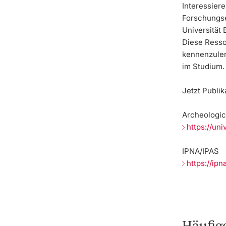
Interessiere
Forschungse
Universität 
Diese Ressou
kennenzuler
im Studium.
Jetzt Publi
Archeologic
https://un
IPNA/IPAS
https://ip
Häufig