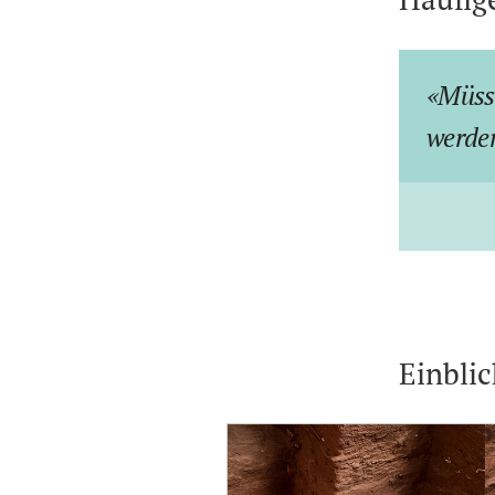
Müsse
werde
Einbli