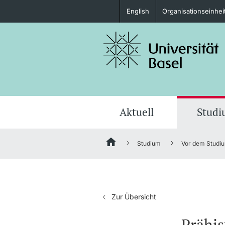
English
Organisationseinhei
Studieninteressierte
weitere Informationen
Aktuell
Stud
Studium
Vor dem Studi
Fördernde & Alumni
Zur Übersicht
weitere Informationen
Prähis