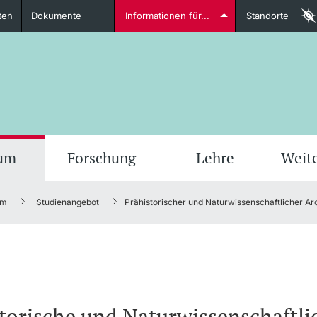
ten
Dokumente
Informationen für...
Standorte
Studierende
weitere Informationen
weit
ium
Forschung
Lehre
Weit
um
Studienangebot
Prähistorischer und Naturwissenschaftlicher A
Dozierende
weitere Informationen
torische und Naturwissenschaftli