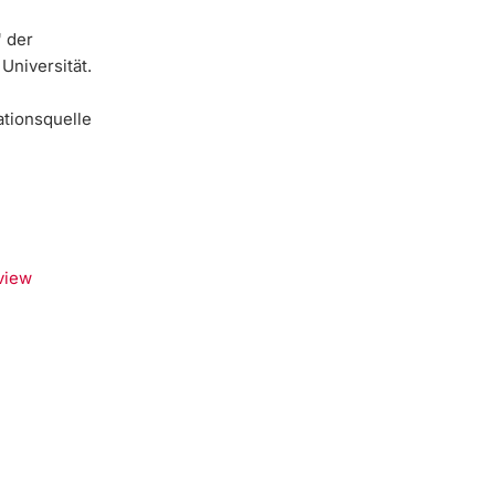
 der
Universität.
r
ationsquelle
view