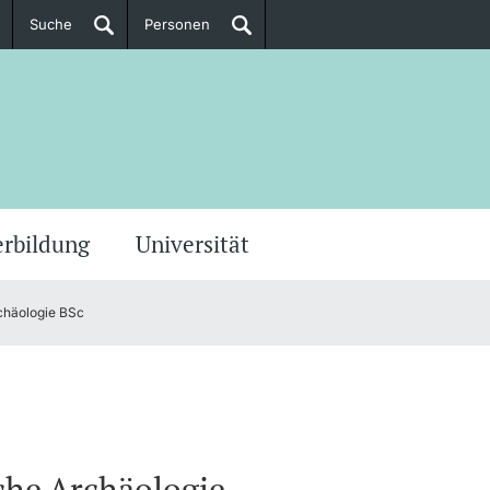
Suche
Personen
Doktorierende
ere Informationen
erbildung
Universität
rchäologie BSc
che Archäologie